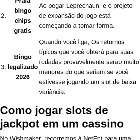
Praia
Ao pegar Leprechaun, e o projeto
bingo
2.
de expansão do jogo está
chips
começando a tomar forma.
gratis
Quando você liga, Os retornos
típicos que você obterá para suas
Bingo
rodadas provavelmente serão muito
3.
legalizado
menores do que seriam se você
2026
estivesse jogando um slot de baixa
variância.
Como jogar slots de
jackpot em um cassino
No Wishmaker, recorremos à NetEnt para uma