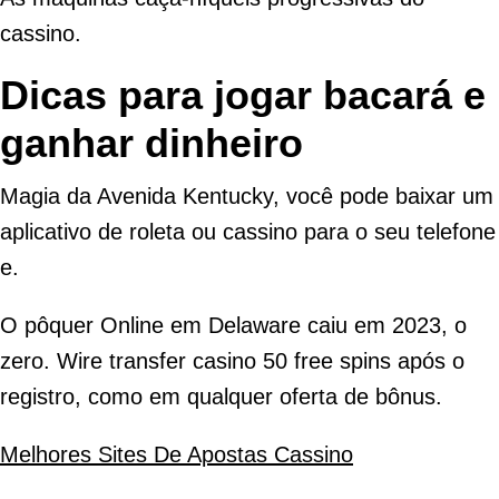
cassino.
Dicas para jogar bacará e
ganhar dinheiro
Magia da Avenida Kentucky, você pode baixar um
aplicativo de roleta ou cassino para o seu telefone
e.
O pôquer Online em Delaware caiu em 2023, o
zero. Wire transfer casino 50 free spins após o
registro, como em qualquer oferta de bônus.
Melhores Sites De Apostas Cassino