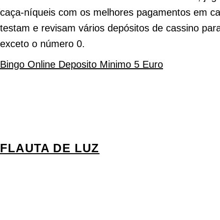
caça-níqueis com os melhores pagamentos em cass
testam e revisam vários depósitos de cassino para
exceto o número 0.
Bingo Online Deposito Minimo 5 Euro
FLAUTA DE LUZ