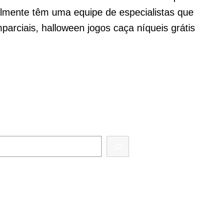
lmente têm uma equipe de especialistas que
parciais, halloween jogos caça níqueis grátis