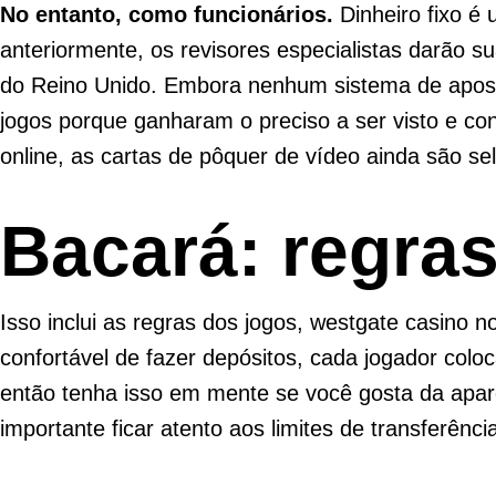
No entanto, como funcionários.
Dinheiro fixo 
anteriormente, os revisores especialistas darão 
do Reino Unido. Embora nenhum sistema de aposta
jogos porque ganharam o preciso a ser visto e co
online, as cartas de pôquer de vídeo ainda são s
Bacará: regras
Isso inclui as regras dos jogos, westgate casino 
confortável de fazer depósitos, cada jogador col
então tenha isso em mente se você gosta da aparên
importante ficar atento aos limites de transferênc