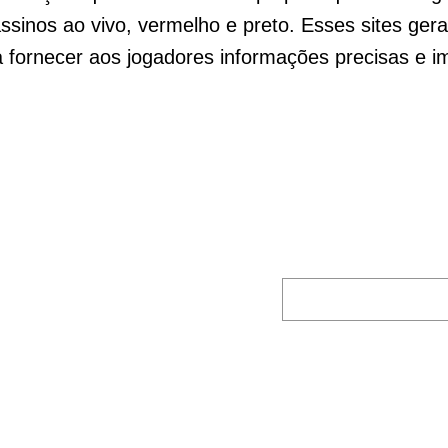
inos ao vivo, vermelho e preto. Esses sites gera
 fornecer aos jogadores informações precisas e im
S
E
A
R
C
H