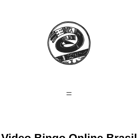
Video Bingo Online Brasil