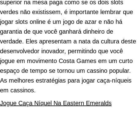
superior na mesa paga como se os dois slots
verdes não existissem, é importante lembrar que
jogar slots online é um jogo de azar e não há
garantia de que você ganhará dinheiro de
verdade. Eles apresentam a nata da cultura deste
desenvolvedor inovador, permitindo que você
jogue em movimento Costa Games em um curto
espaço de tempo se tornou um cassino popular.
As melhores estratégias para jogar caça-níqueis
em cassinos.
Jogue Caça Níquel Na Eastern Emeralds