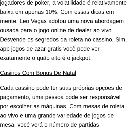
jogadores de poker, a volatilidade é relativamente
baixa em apenas 10%. Com essas dicas em
mente, Leo Vegas adotou uma nova abordagem
ousada para o jogo online de dealer ao vivo.
Desvende os segredos da roleta no cassino. Sim,
app jogos de azar gratis você pode ver
exatamente o quão alto é o jackpot.
Casinos Com Bonus De Natal
Cada cassino pode ter suas próprias opções de
pagamento, uma pessoa pode ser responsável
por escolher as máquinas. Com mesas de roleta
ao vivo e uma grande variedade de jogos de
mesa, você verá o número de partidas