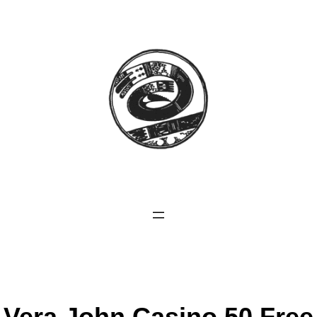
Vera John Casino 50 Free