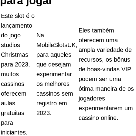
para jogar
Este slot é o
lançamento
Eles também
do jogo
Na
oferecem uma
studios
MobileSlotsUK,
ampla variedade de
Christmas
para aqueles
recursos, os bônus
para 2023,
que desejam
de boas-vindas VIP
muitos
experimentar
podem ser uma
cassinos
os melhores
ótima maneira de os
oferecem
cassinos sem
jogadores
aulas
registro em
experimentarem um
gratuitas
2023.
cassino online.
para
iniciantes.