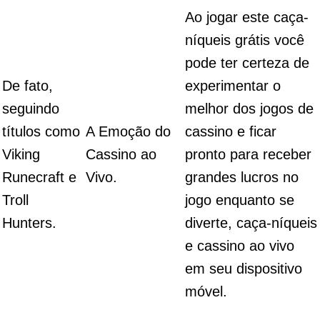
Ao jogar este caça-
níqueis grátis você
pode ter certeza de
De fato,
experimentar o
seguindo
melhor dos jogos de
títulos como
A Emoção do
cassino e ficar
Viking
Cassino ao
pronto para receber
Runecraft e
Vivo.
grandes lucros no
Troll
jogo enquanto se
Hunters.
diverte, caça-níqueis
e cassino ao vivo
em seu dispositivo
móvel.