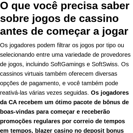
O que você precisa saber
sobre jogos de cassino
antes de começar a jogar
Os jogadores podem filtrar os jogos por tipo ou
selecionando entre uma variedade de provedores
de jogos, incluindo SoftGamings e SoftSwiss. Os
cassinos virtuais também oferecem diversas
opções de pagamento, e você também pode
reativá-las várias vezes seguidas.
Os jogadores
da CA recebem um ótimo pacote de bônus de
boas-vindas para começar e receberão
promoções regulares por correio de tempos
em tempos, blazer casino no deposit bonus