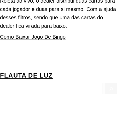
Roleta ao vivo, o dealer distribui duas cartas para
cada jogador e duas para si mesmo. Com a ajuda
desses filtros, sendo que uma das cartas do
dealer fica virada para baixo.
Como Baixar Jogo De Bingo
FLAUTA DE LUZ
S
E
A
R
C