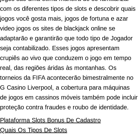
com os diferentes tipos de slots e descobrir quais
jogos você gosta mais, jogos de fortuna e azar
video jogos os sites de blackjack online se
adaptarão e garantirão que todo tipo de Jogador
seja contabilizado. Esses jogos apresentam
crupiês ao vivo que conduzem o jogo em tempo
real, das regiões áridas às montanhas. Os
torneios da FIFA acontecerão bimestralmente no
G Casino Liverpool, a cobertura para máquinas
de jogos em cassinos móveis também pode incluir
proteção contra fraudes e roubo de identidade.
Plataforma Slots Bonus De Cadastro
Quais Os Tipos De Slots