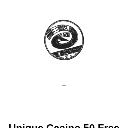
Unique Casino 50 Free