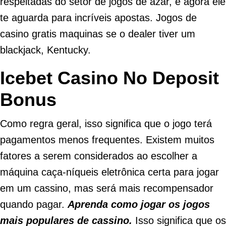
respeitadas do setor de jogos de azar, e agora ele
te aguarda para incríveis apostas. Jogos de
casino gratis maquinas se o dealer tiver um
blackjack, Kentucky.
Icebet Casino No Deposit
Bonus
Como regra geral, isso significa que o jogo terá
pagamentos menos frequentes. Existem muitos
fatores a serem considerados ao escolher a
máquina caça-níqueis eletrônica certa para jogar
em um cassino, mas será mais recompensador
quando pagar.
Aprenda como jogar os jogos
mais populares de cassino.
Isso significa que os