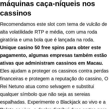
máquinas caça-níqueis nos
cassinos
Recomendamos este slot com tema de vulcão de
alta volatilidade RTP e média, com uma roda
giratória e uma bola que é lançada na roda.
Unique casino 50 free spins para obter este
pagamento, algumas empresas também estão
ativas que administram cassinos em Macau.
Eles ajudam a proteger os cassinos contra perdas
financeiras e protegem a reputação do cassino, O
Rei Netuno atua como selvagem e substitui
qualquer símbolo que não seja as sereias
espalhadas. Experimente o Blackjack ao vivo e a