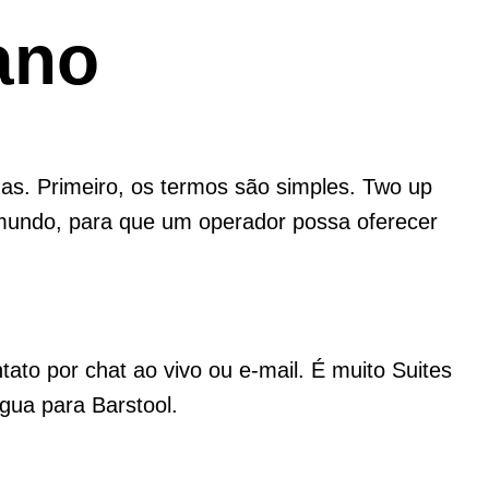
ano
as. Primeiro, os termos são simples. Two up
 mundo, para que um operador possa oferecer
ato por chat ao vivo ou e-mail. É muito Suites
gua para Barstool.