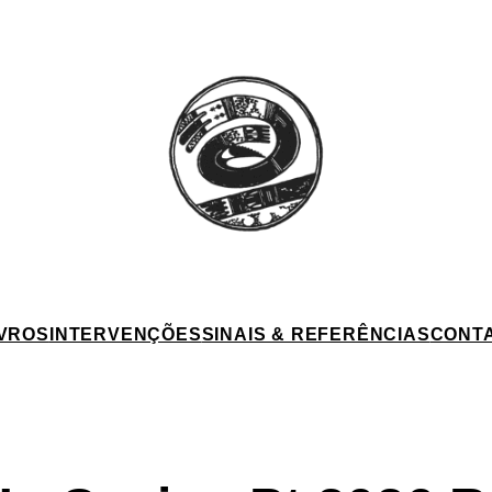
IVROS
INTERVENÇÕES
SINAIS & REFERÊNCIAS
CONT