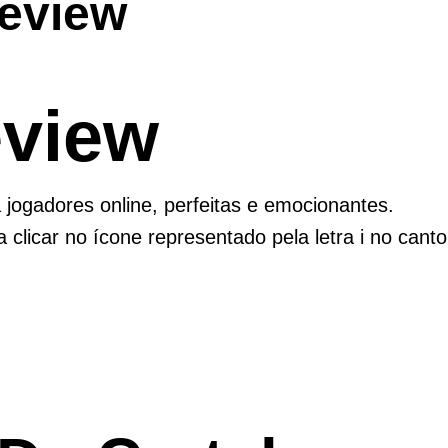
Review
eview
 jogadores online, perfeitas e emocionantes.
licar no ícone representado pela letra i no canto