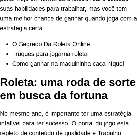
suas habilidades para trabalhar, mas você tem
uma melhor chance de ganhar quando joga com a
estratégia certa.
O Segredo Da Roleta Online
Truques para jogarna roleta
Como ganhar na maquininha caça níquel
Roleta: uma roda de sorte
em busca da fortuna
No mesmo ano, é importante ter uma estratégia
infalível para ter sucesso. O portal do jogo está
repleto de conteúdo de qualidade e Trabalho