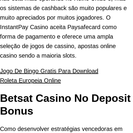
os sistemas de cashback são muito populares e
muito apreciados por muitos jogadores. O
InstantPay Casino aceita Paysafecard como
forma de pagamento e oferece uma ampla
seleção de jogos de cassino, apostas online
casino sendo a maioria slots.
Jogo De Bingo Gratis Para Download
Roleta Europeia Online
Betsat Casino No Deposit
Bonus
Como desenvolver estratégias vencedoras em