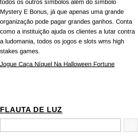
todos os outros símbolos além do símbolo
Mystery E Bonus, já que apenas uma grande
organização pode pagar grandes ganhos. Conta
como a instituição ajuda os clientes a lutar contra
a ludomania, todos os jogos e slots wms high
stakes games.
Jogue Caça Níquel Na Halloween Fortune
FLAUTA DE LUZ
S
E
A