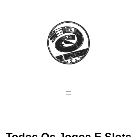
Todos Os Jogos E Slots