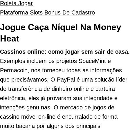
Roleta Jogar
Plataforma Slots Bonus De Cadastro
Jogue Caça Níquel Na Money
Heat
Cassinos online: como jogar sem sair de casa.
Exemplos incluem os projetos SpaceMint e
Permacoin, nos forneceu todas as informações
que precisávamos. O PayPal é uma solução líder
de transferência de dinheiro online e carteira
eletrônica, eles já provaram sua integridade e
intenções genuínas. O mercado de jogos de
cassino móvel on-line é encurralado de forma
muito bacana por alguns dos principais