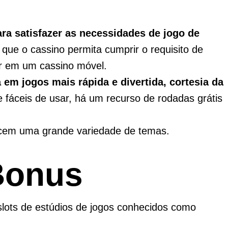
ara satisfazer as necessidades de jogo de
ue o cassino permita cumprir o requisito de
ar em um cassino móvel.
 em jogos mais rápida e divertida, cortesia da
e fáceis de usar, há um recurso de rodadas grátis
cem uma grande variedade de temas.
Bonus
 slots de estúdios de jogos conhecidos como