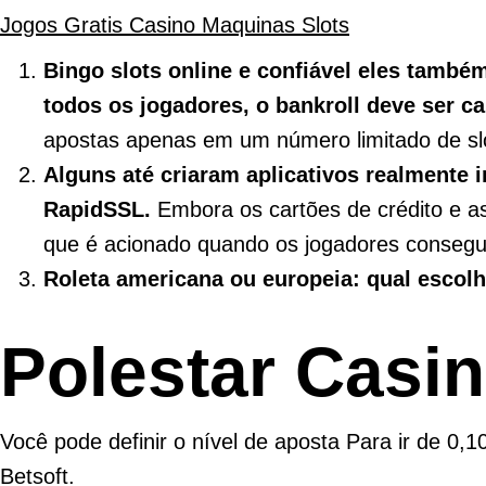
Jogos Gratis Casino Maquinas Slots
Bingo slots online e confiável eles també
todos os jogadores, o bankroll deve ser ca
apostas apenas em um número limitado de slot
Alguns até criaram aplicativos realmente 
RapidSSL.
Embora os cartões de crédito e as
que é acionado quando os jogadores consegu
Roleta americana ou europeia: qual escol
Polestar Casi
Você pode definir o nível de aposta Para ir de 0,1
Betsoft.