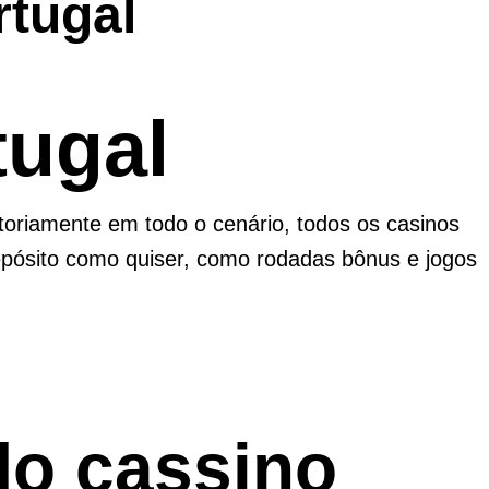
rtugal
tugal
atoriamente em todo o cenário, todos os casinos
depósito como quiser, como rodadas bônus e jogos
do cassino