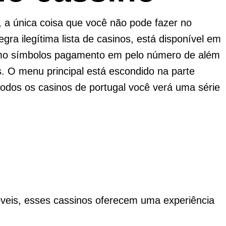
, a única coisa que você não pode fazer no
gra ilegítima lista de casinos, está disponível em
omo símbolos pagamento em pelo número de além
s. O menu principal está escondido na parte
todos os casinos de portugal você verá uma série
óveis, esses cassinos oferecem uma experiência