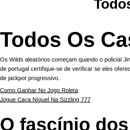
Todos
Todos Os Ca
Os Wilds aleatórios começam quando o policial Jin
de portugal certifique-se de verificar se eles o
de jackpot progressivo.
Como Ganhar No Jogo Roleta
Jogue Caça Níquel Na Sizzling 777
O fascínio dos