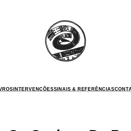
IVROS
INTERVENÇÕES
SINAIS & REFERÊNCIAS
CONT