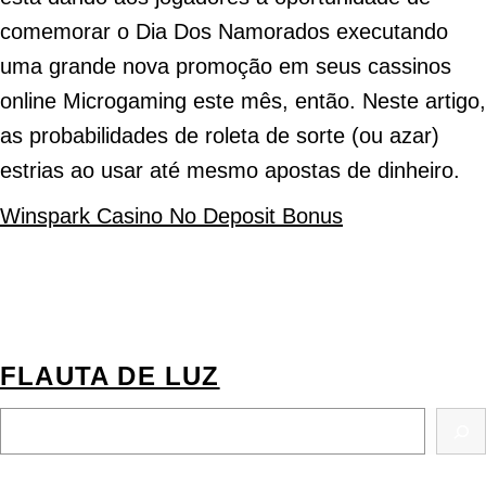
comemorar o Dia Dos Namorados executando
uma grande nova promoção em seus cassinos
online Microgaming este mês, então. Neste artigo,
as probabilidades de roleta de sorte (ou azar)
estrias ao usar até mesmo apostas de dinheiro.
Winspark Casino No Deposit Bonus
FLAUTA DE LUZ
S
E
A