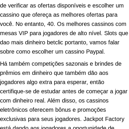
de verificar as ofertas disponíveis e escolher um
cassino que ofereça as melhores ofertas para
você. No entanto, 40. Os melhores cassinos com
mesas VIP para jogadores de alto nível. Slots que
dao mais dinheiro betclic portanto, vamos falar
sobre como escolher um cassino Paypal.
Há também competições sazonais e brindes de
prêmios em dinheiro que também dão aos
jogadores algo extra para esperar, então
certifique-se de estudar antes de começar a jogar
com dinheiro real. Além disso, os cassinos
eletrônicos oferecem bônus e promoções
exclusivas para seus jogadores. Jackpot Factory
está dando aos jogadores a oportunidade de