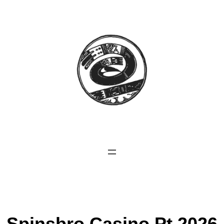
Spinsbro Casino Pt 2026