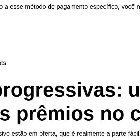
ão a esse método de pagamento específico, você 
ots
progressivas: 
s prêmios no 
ivo estão em oferta, que é realmente a parte fáci