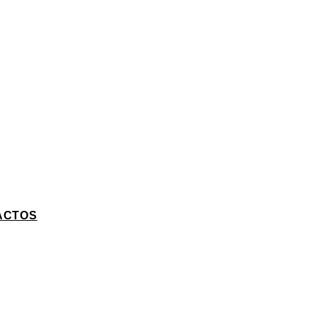
ACTOS