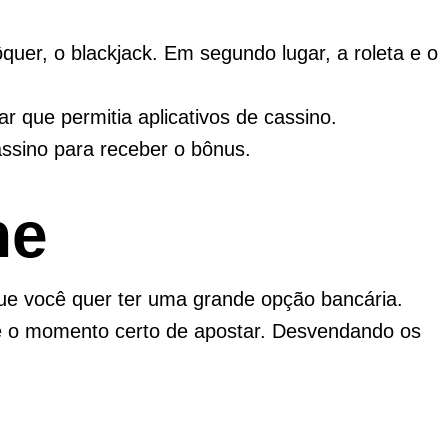
quer, o blackjack. Em segundo lugar, a roleta e o
 que permitia aplicativos de cassino.
assino para receber o bônus.
ne
 que você quer ter uma grande opção bancária.
 é o momento certo de apostar. Desvendando os