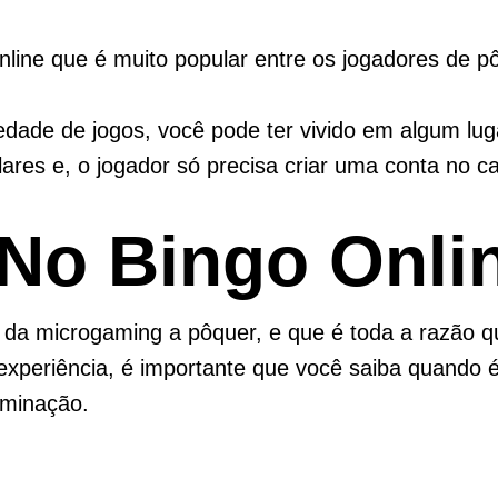
line que é muito popular entre os jogadores de pô
ade de jogos, você pode ter vivido em algum lugar
ares e, o jogador só precisa criar uma conta no c
No Bingo Onli
ots da microgaming a pôquer, e que é toda a razão
experiência, é importante que você saiba quando
ominação.