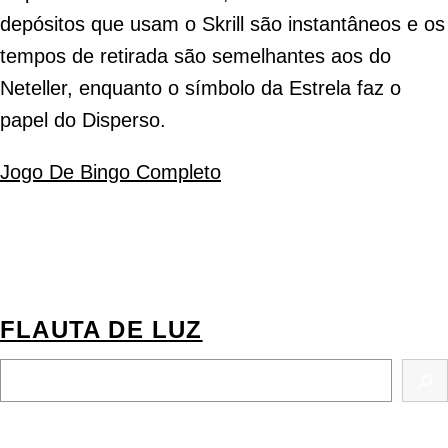
depósitos que usam o Skrill são instantâneos e os
tempos de retirada são semelhantes aos do
Neteller, enquanto o símbolo da Estrela faz o
papel do Disperso.
Jogo De Bingo Completo
FLAUTA DE LUZ
S
E
A
R