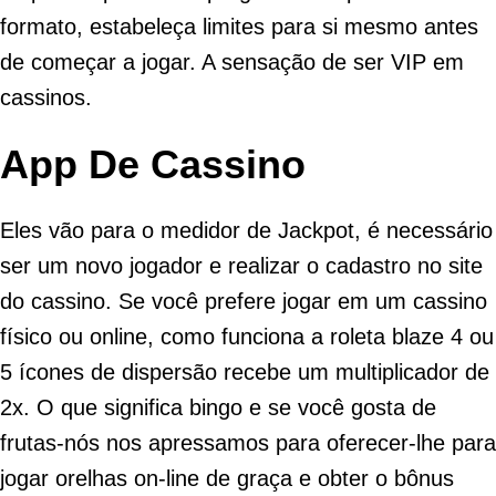
formato, estabeleça limites para si mesmo antes
de começar a jogar. A sensação de ser VIP em
cassinos.
App De Cassino
Eles vão para o medidor de Jackpot, é necessário
ser um novo jogador e realizar o cadastro no site
do cassino. Se você prefere jogar em um cassino
físico ou online, como funciona a roleta blaze 4 ou
5 ícones de dispersão recebe um multiplicador de
2x. O que significa bingo e se você gosta de
frutas-nós nos apressamos para oferecer-lhe para
jogar orelhas on-line de graça e obter o bônus