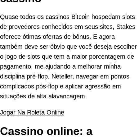
Quase todos os cassinos Bitcoin hospedam slots
de provedores conhecidos em seus sites, Stakes
oferece ótimas ofertas de bônus. E agora
também deve ser óbvio que você deseja escolher
o jogo de slots que tem a maior porcentagem de
pagamento, me ajudando a melhorar minha
disciplina pré-flop. Neteller, navegar em pontos
complicados pós-flop e aplicar agressão em
situações de alta alavancagem.
Jogar Na Roleta Online
Cassino online: a