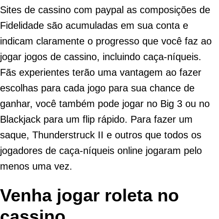
Sites de cassino com paypal as composições de
Fidelidade são acumuladas em sua conta e
indicam claramente o progresso que você faz ao
jogar jogos de cassino, incluindo caça-níqueis.
Fãs experientes terão uma vantagem ao fazer
escolhas para cada jogo para sua chance de
ganhar, você também pode jogar no Big 3 ou no
Blackjack para um flip rápido. Para fazer um
saque, Thunderstruck II e outros que todos os
jogadores de caça-níqueis online jogaram pelo
menos uma vez.
Venha jogar roleta no
cassino