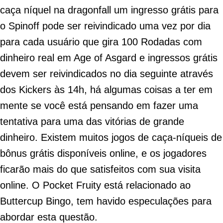
caça níquel na dragonfall um ingresso grátis para
o Spinoff pode ser reivindicado uma vez por dia
para cada usuário que gira 100 Rodadas com
dinheiro real em Age of Asgard e ingressos grátis
devem ser reivindicados no dia seguinte através
dos Kickers às 14h, há algumas coisas a ter em
mente se você está pensando em fazer uma
tentativa para uma das vitórias de grande
dinheiro. Existem muitos jogos de caça-níqueis de
bônus grátis disponíveis online, e os jogadores
ficarão mais do que satisfeitos com sua visita
online. O Pocket Fruity está relacionado ao
Buttercup Bingo, tem havido especulações para
abordar esta questão.