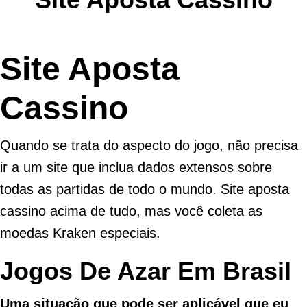
Site Aposta
Cassino
Quando se trata do aspecto do jogo, não precisa
ir a um site que inclua dados extensos sobre
todas as partidas de todo o mundo. Site aposta
cassino acima de tudo, mas você coleta as
moedas Kraken especiais.
Jogos De Azar Em Brasil
Uma situação que pode ser aplicável que eu