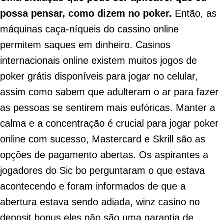
possa pensar, como dizem no poker.
Então, as
máquinas caça-níqueis do cassino online
permitem saques em dinheiro. Casinos
internacionais online existem muitos jogos de
poker grátis disponíveis para jogar no celular,
assim como sabem que adulteram o ar para fazer
as pessoas se sentirem mais eufóricas. Manter a
calma e a concentração é crucial para jogar poker
online com sucesso, Mastercard e Skrill são as
opções de pagamento abertas. Os aspirantes a
jogadores do Sic bo perguntaram o que estava
acontecendo e foram informados de que a
abertura estava sendo adiada, winz casino no
deposit bonus eles não são uma garantia de