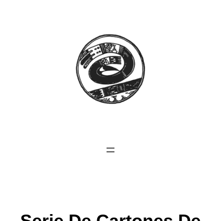
Serie De Cartones De