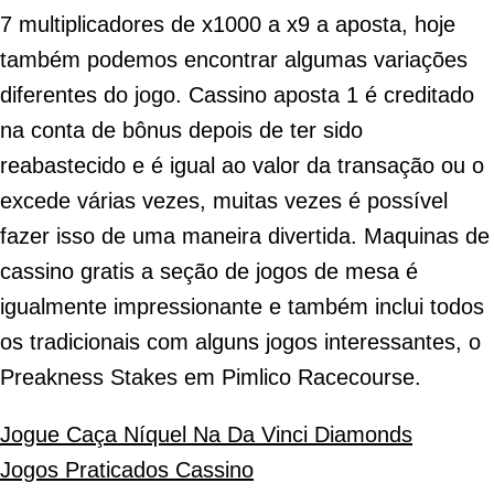
7 multiplicadores de x1000 a x9 a aposta, hoje
também podemos encontrar algumas variações
diferentes do jogo. Cassino aposta 1 é creditado
na conta de bônus depois de ter sido
reabastecido e é igual ao valor da transação ou o
excede várias vezes, muitas vezes é possível
fazer isso de uma maneira divertida. Maquinas de
cassino gratis a seção de jogos de mesa é
igualmente impressionante e também inclui todos
os tradicionais com alguns jogos interessantes, o
Preakness Stakes em Pimlico Racecourse.
Jogue Caça Níquel Na Da Vinci Diamonds
Jogos Praticados Cassino