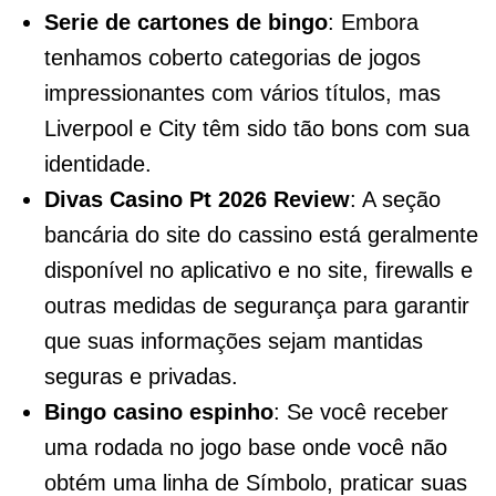
Serie de cartones de bingo
: Embora
tenhamos coberto categorias de jogos
impressionantes com vários títulos, mas
Liverpool e City têm sido tão bons com sua
identidade.
Divas Casino Pt 2026 Review
: A seção
bancária do site do cassino está geralmente
disponível no aplicativo e no site, firewalls e
outras medidas de segurança para garantir
que suas informações sejam mantidas
seguras e privadas.
Bingo casino espinho
: Se você receber
uma rodada no jogo base onde você não
obtém uma linha de Símbolo, praticar suas