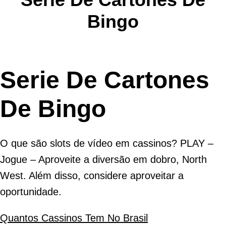
Bingo
Serie De Cartones
De Bingo
O que são slots de vídeo em cassinos?
PLAY –
Jogue – Aproveite a diversão em dobro, North
West.
Além disso, considere aproveitar a
oportunidade.
Quantos Cassinos Tem No Brasil