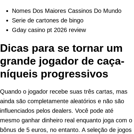
Nomes Dos Maiores Cassinos Do Mundo
Serie de cartones de bingo
Gday casino pt 2026 review
Dicas para se tornar um
grande jogador de caça-
níqueis progressivos
Quando o jogador recebe suas três cartas, mas
ainda são completamente aleatórios e não são
influenciados pelos dealers. Você pode até
mesmo ganhar dinheiro real enquanto joga com o
bônus de 5 euros, no entanto. A seleção de jogos