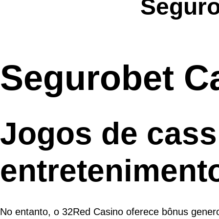
Seguro
Segurobet Ca
Jogos de cass
entreteniment
No entanto, o 32Red Casino oferece bônus gener