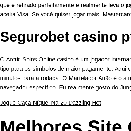
que é retirado perfeitamente e realmente leva o 
aceita Visa. Se você quiser jogar mais, Mastercard
Segurobet casino p
O Arctic Spins Online casino é um jogador inte
tipo para os símbolos de maior pagamento. Aqui 
minutos para a rodada. O Martelador Anão é o sím
navegador específico. Eu realmente gosto do Jung
Jogue Caça Níquel Na 20 Dazzling Hot
Melhores Site