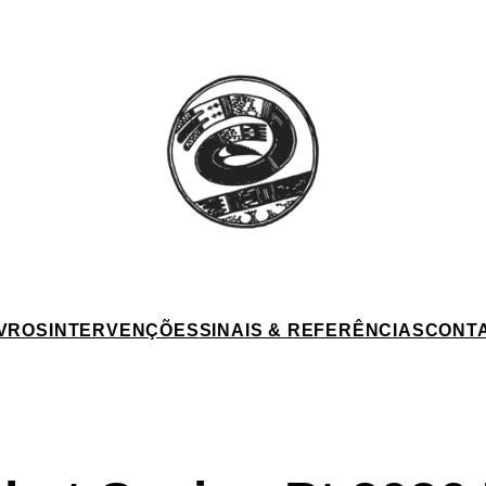
IVROS
INTERVENÇÕES
SINAIS & REFERÊNCIAS
CONT