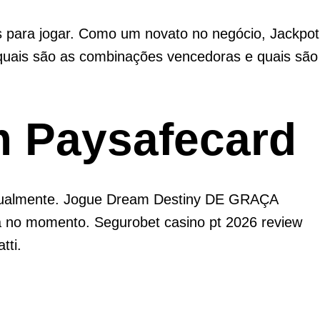
s para jogar. Como um novato no negócio, Jackpot
, quais são as combinações vencedoras e quais são
m Paysafecard
 atualmente. Jogue Dream Destiny DE GRAÇA
ta no momento. Segurobet casino pt 2026 review
tti.