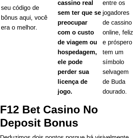
cassino real
entre os
seu código de
sem ter que se
jogadores
bônus aqui, você
preocupar
de cassino
era o melhor.
com o custo
online, feliz
de viagem ou
e próspero
hospedagem,
tem um
ele pode
símbolo
perder sua
selvagem
licença de
de Buda
jogo.
dourado.
F12 Bet Casino No
Deposit Bonus
Deduzimos dois pontos porque há visivelmente