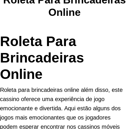
Online
Roleta Para
Brincadeiras
Online
Roleta para brincadeiras online além disso, este
cassino oferece uma experiência de jogo
emocionante e divertida. Aqui estão alguns dos
jogos mais emocionantes que os jogadores
podem esperar encontrar nos cassinos móveis