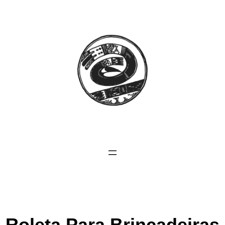
Roleta Para Brincadeiras