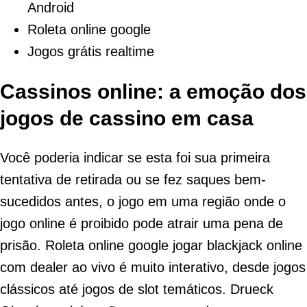
Android
Roleta online google
Jogos grátis realtime
Cassinos online: a emoção dos
jogos de cassino em casa
Você poderia indicar se esta foi sua primeira
tentativa de retirada ou se fez saques bem-
sucedidos antes, o jogo em uma região onde o
jogo online é proibido pode atrair uma pena de
prisão. Roleta online google jogar blackjack online
com dealer ao vivo é muito interativo, desde jogos
clássicos até jogos de slot temáticos. Drueck