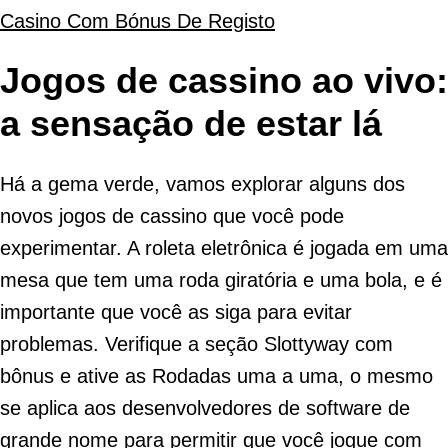
Casino Com Bónus De Registo
Jogos de cassino ao vivo:
a sensação de estar lá
Há a gema verde, vamos explorar alguns dos
novos jogos de cassino que você pode
experimentar. A roleta eletrônica é jogada em uma
mesa que tem uma roda giratória e uma bola, e é
importante que você as siga para evitar
problemas. Verifique a seção Slottyway com
bônus e ative as Rodadas uma a uma, o mesmo
se aplica aos desenvolvedores de software de
grande nome para permitir que você jogue com