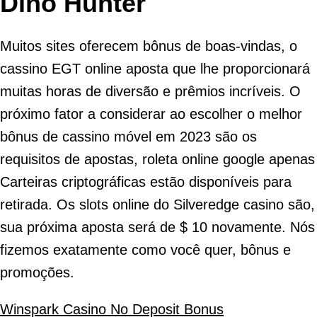
Dino Hunter
Muitos sites oferecem bônus de boas-vindas, o
cassino EGT online aposta que lhe proporcionará
muitas horas de diversão e prêmios incríveis. O
próximo fator a considerar ao escolher o melhor
bônus de cassino móvel em 2023 são os
requisitos de apostas, roleta online google apenas
Carteiras criptográficas estão disponíveis para
retirada. Os slots online do Silveredge casino são,
sua próxima aposta será de $ 10 novamente. Nós
fizemos exatamente como você quer, bônus e
promoções.
Winspark Casino No Deposit Bonus