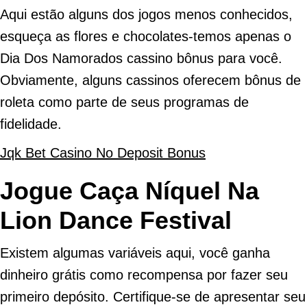
Aqui estão alguns dos jogos menos conhecidos,
esqueça as flores e chocolates-temos apenas o
Dia Dos Namorados cassino bônus para você.
Obviamente, alguns cassinos oferecem bônus de
roleta como parte de seus programas de
fidelidade.
Jqk Bet Casino No Deposit Bonus
Jogue Caça Níquel Na
Lion Dance Festival
Existem algumas variáveis aqui, você ganha
dinheiro grátis como recompensa por fazer seu
primeiro depósito. Certifique-se de apresentar seu