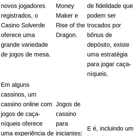
novos jogadores
Money
de fidelidade que
registrados, o
Maker e
podem ser
Casino Solverde
Rise of the
trocados por
oferece uma
Dragon.
bônus de
grande variedade
depósito, existe
de jogos de mesa.
uma estratégia
para jogar caça-
níqueis.
Em alguns
cassinos, um
cassino online com
Jogos de
jogos de caça-
cassino
níqueis oferece
para
E é, incluindo um
uma experiência de
iniciantes: