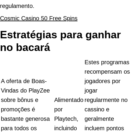
regulamento.
Cosmic Casino 50 Free Spins
Estratégias para ganhar
no bacará
Estes programas
recompensam os
A oferta de Boas-
jogadores por
Vindas do PlayZee
jogar
sobre bônus e
Alimentado
regularmente no
promoções é
por
cassino e
bastante generosa
Playtech,
geralmente
para todos os
incluindo
incluem pontos