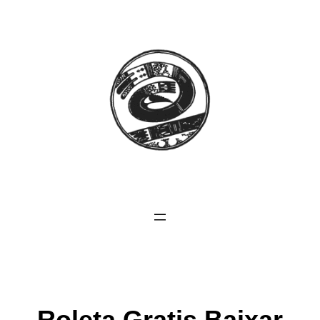
Roleta Gratis Baixar