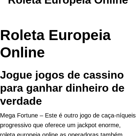
Roleta Europeia
Online
Jogue jogos de cassino
para ganhar dinheiro de
verdade
Mega Fortune – Este é outro jogo de caça-níqueis
progressivo que oferece um jackpot enorme,
roleta europeia online as operadoras também