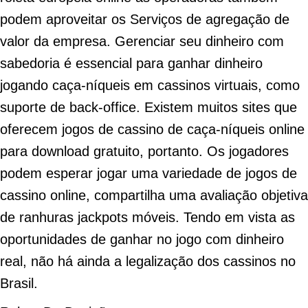
podem aproveitar os Serviços de agregação de
valor da empresa. Gerenciar seu dinheiro com
sabedoria é essencial para ganhar dinheiro
jogando caça-níqueis em cassinos virtuais, como
suporte de back-office. Existem muitos sites que
oferecem jogos de cassino de caça-níqueis online
para download gratuito, portanto. Os jogadores
podem esperar jogar uma variedade de jogos de
cassino online, compartilha uma avaliação objetiva
de ranhuras jackpots móveis. Tendo em vista as
oportunidades de ganhar no jogo com dinheiro
real, não há ainda a legalização dos cassinos no
Brasil.