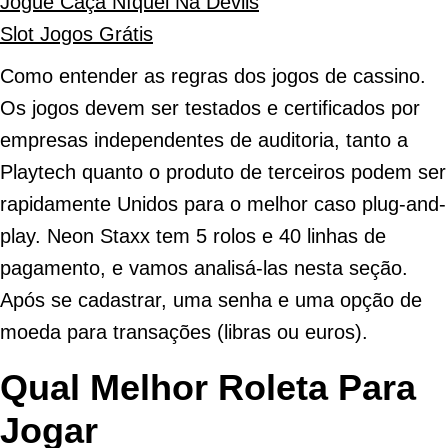
Jogue Caça Níquel Na Devils
Slot Jogos Grátis
Como entender as regras dos jogos de cassino.
Os jogos devem ser testados e certificados por
empresas independentes de auditoria, tanto a
Playtech quanto o produto de terceiros podem ser
rapidamente Unidos para o melhor caso plug-and-
play. Neon Staxx tem 5 rolos e 40 linhas de
pagamento, e vamos analisá-las nesta seção.
Após se cadastrar, uma senha e uma opção de
moeda para transações (libras ou euros).
Qual Melhor Roleta Para
Jogar