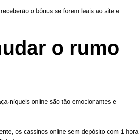
 receberão o bônus se forem leais ao site e
mudar o rumo
aça-níqueis online são tão emocionantes e
cente, os cassinos online sem depósito com 1 hora