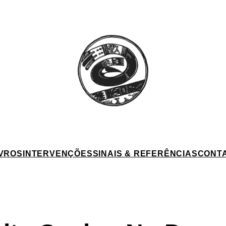
IVROS
INTERVENÇÕES
SINAIS & REFERÊNCIAS
CONT