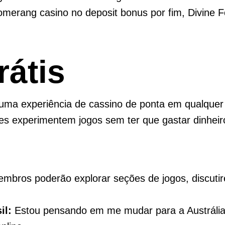
merang casino no deposit bonus por fim, Divine 
rátis
 uma experiência de cassino de ponta em qualquer
es experimentem jogos sem ter que gastar dinheir
bros poderão explorar seções de jogos, discuti
il:
Estou pensando em me mudar para a Austrália 