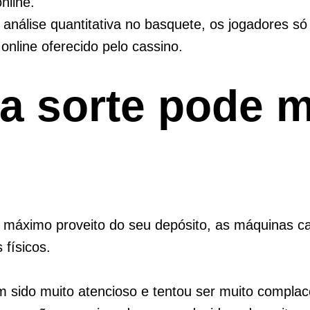
nline.
 análise quantitativa no basquete, os jogadores só
online oferecido pelo cassino.
 a sorte pode 
r o máximo proveito do seu depósito, as máquinas c
 físicos.
em sido muito atencioso e tentou ser muito compla