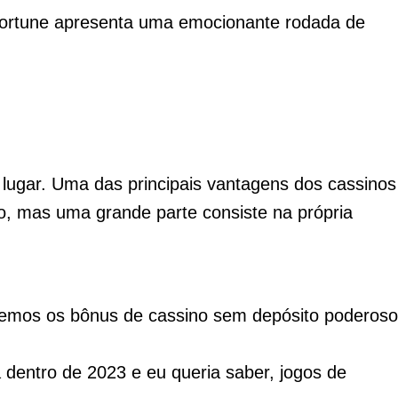
Fortune apresenta uma emocionante rodada de
 lugar. Uma das principais vantagens dos cassinos
o, mas uma grande parte consiste na própria
remos os bônus de cassino sem depósito poderoso
dentro de 2023 e eu queria saber, jogos de