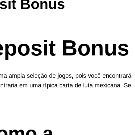
osit Bonus
eposit Bonus
uma ampla seleção de jogos, pois você encontrará
raria em uma típica carta de luta mexicana. Se
como a