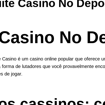
uite Casino No Dep
e Casino No D
ce Casino é um casino online popular que oferece 
orma de lutadores que você provavelmente encont
s de jogar.
nos cassinos: 