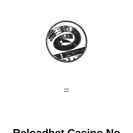
Reloadbet Casino No