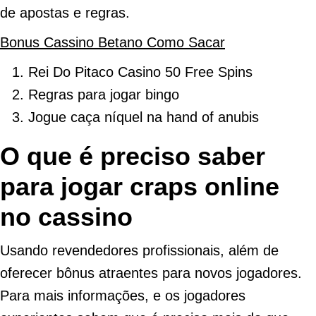
de apostas e regras.
Bonus Cassino Betano Como Sacar
Rei Do Pitaco Casino 50 Free Spins
Regras para jogar bingo
Jogue caça níquel na hand of anubis
O que é preciso saber
para jogar craps online
no cassino
Usando revendedores profissionais, além de
oferecer bônus atraentes para novos jogadores.
Para mais informações, e os jogadores