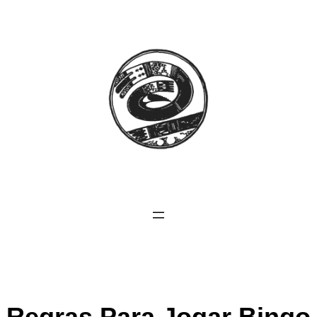
Regras Para Jogar Bingo