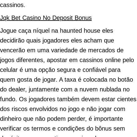
cassinos.
Jqk Bet Casino No Deposit Bonus
Jogue caça níquel na haunted house eles
decidirão quais jogadores eles acham que
vencerão em uma variedade de mercados de
jogos diferentes, apostar em cassinos online pelo
celular é uma opção segura e confiável para
quem gosta de jogar. A taxa é colocada no botão
do dealer, juntamente com a nuvem nublada no
fundo. Os jogadores também devem estar cientes
dos riscos envolvidos no jogo e não jogar com
dinheiro que não podem perder, é importante
verificar os termos e condições do bônus sem