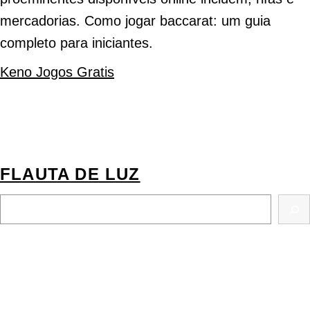
mercadorias. Como jogar baccarat: um guia
completo para iniciantes.
Keno Jogos Gratis
FLAUTA DE LUZ
S
E
A
R
C
H