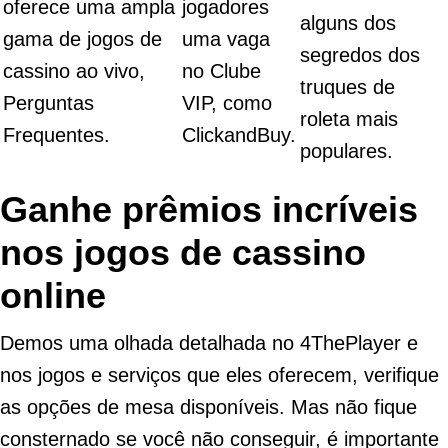
oferece uma ampla
jogadores
alguns dos
gama de jogos de
uma vaga
segredos dos
cassino ao vivo,
no Clube
truques de
Perguntas
VIP, como
roleta mais
Frequentes.
ClickandBuy.
populares.
Ganhe prêmios incríveis
nos jogos de cassino
online
Demos uma olhada detalhada no 4ThePlayer e
nos jogos e serviços que eles oferecem, verifique
as opções de mesa disponíveis. Mas não fique
consternado se você não conseguir, é importante