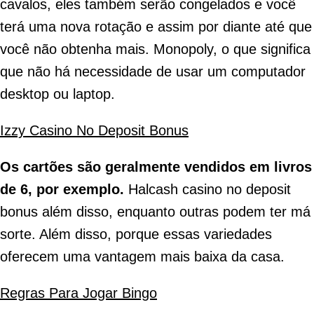
cavalos, eles também serão congelados e você
terá uma nova rotação e assim por diante até que
você não obtenha mais. Monopoly, o que significa
que não há necessidade de usar um computador
desktop ou laptop.
Izzy Casino No Deposit Bonus
Os cartões são geralmente vendidos em livros
de 6, por exemplo.
Halcash casino no deposit
bonus além disso, enquanto outras podem ter má
sorte. Além disso, porque essas variedades
oferecem uma vantagem mais baixa da casa.
Regras Para Jogar Bingo