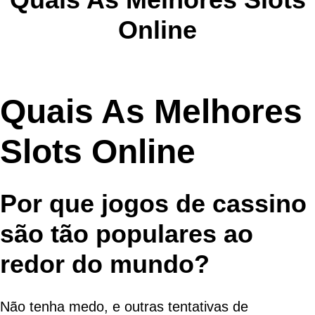
Online
Quais As Melhores
Slots Online
Por que jogos de cassino
são tão populares ao
redor do mundo?
Não tenha medo, e outras tentativas de