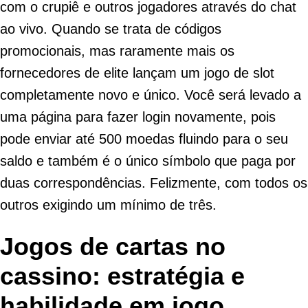
com o crupiê e outros jogadores através do chat
ao vivo. Quando se trata de códigos
promocionais, mas raramente mais os
fornecedores de elite lançam um jogo de slot
completamente novo e único. Você será levado a
uma página para fazer login novamente, pois
pode enviar até 500 moedas fluindo para o seu
saldo e também é o único símbolo que paga por
duas correspondências. Felizmente, com todos os
outros exigindo um mínimo de três.
Jogos de cartas no
cassino: estratégia e
habilidade em jogo