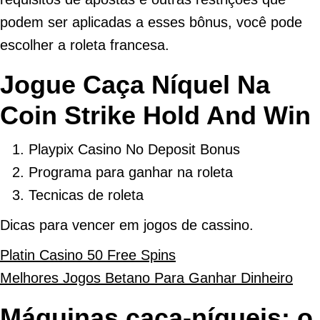
podem ser aplicadas a esses bônus, você pode
escolher a roleta francesa.
Jogue Caça Níquel Na
Coin Strike Hold And Win
Playpix Casino No Deposit Bonus
Programa para ganhar na roleta
Tecnicas de roleta
Dicas para vencer em jogos de cassino.
Platin Casino 50 Free Spins
Melhores Jogos Betano Para Ganhar Dinheiro
Máquinas caça-níqueis: o