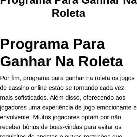
Roleta
Programa Para
Ganhar Na Roleta
Por fim, programa para ganhar na roleta os jogos
de cassino online estão se tornando cada vez
mais sofisticados. Além disso, oferecendo aos
jogadores uma experiência de jogo emocionante e
envolvente. Muitos jogadores optam por não
receber bônus de boas-vindas para evitar os
requisitos de apostas e outras restrições que