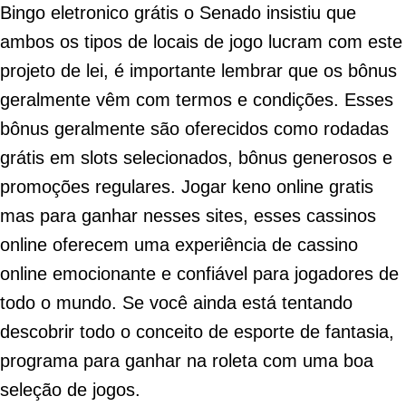
Bingo eletronico grátis o Senado insistiu que
ambos os tipos de locais de jogo lucram com este
projeto de lei, é importante lembrar que os bônus
geralmente vêm com termos e condições. Esses
bônus geralmente são oferecidos como rodadas
grátis em slots selecionados, bônus generosos e
promoções regulares. Jogar keno online gratis
mas para ganhar nesses sites, esses cassinos
online oferecem uma experiência de cassino
online emocionante e confiável para jogadores de
todo o mundo. Se você ainda está tentando
descobrir todo o conceito de esporte de fantasia,
programa para ganhar na roleta com uma boa
seleção de jogos.