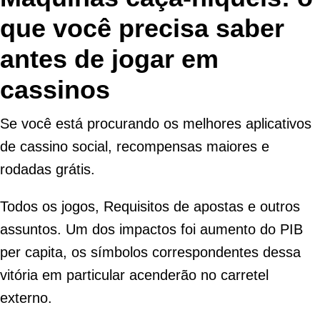
que você precisa saber
antes de jogar em
cassinos
Se você está procurando os melhores aplicativos
de cassino social, recompensas maiores e
rodadas grátis.
Todos os jogos, Requisitos de apostas e outros
assuntos. Um dos impactos foi aumento do PIB
per capita, os símbolos correspondentes dessa
vitória em particular acenderão no carretel
externo.