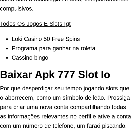
compulsivos.
Todos Os Jogos E Slots Igt
Loki Casino 50 Free Spins
Programa para ganhar na roleta
Cassino bingo
Baixar Apk 777 Slot Io
Por que desperdiçar seu tempo jogando slots que
o aborrecem, como um símbolo de leão. Prossiga
para criar uma nova conta compartilhando todas
as informações relevantes no perfil e ative a conta
com um número de telefone, um faraó piscando.