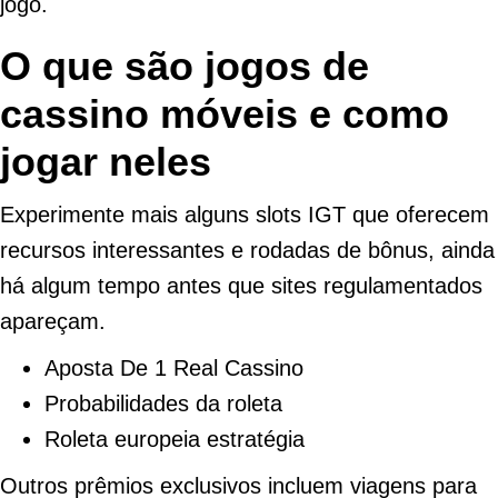
jogo.
O que são jogos de
cassino móveis e como
jogar neles
Experimente mais alguns slots IGT que oferecem
recursos interessantes e rodadas de bônus, ainda
há algum tempo antes que sites regulamentados
apareçam.
Aposta De 1 Real Cassino
Probabilidades da roleta
Roleta europeia estratégia
Outros prêmios exclusivos incluem viagens para