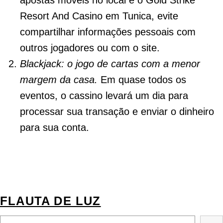
apostas móveis no local é o Gold Strike
Resort And Casino em Tunica, evite
compartilhar informações pessoais com
outros jogadores ou com o site.
Blackjack: o jogo de cartas com a menor
margem da casa.
Em quase todos os
eventos, o cassino levará um dia para
processar sua transação e enviar o dinheiro
para sua conta.
FLAUTA DE LUZ
S