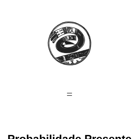
Probabilidade Presente