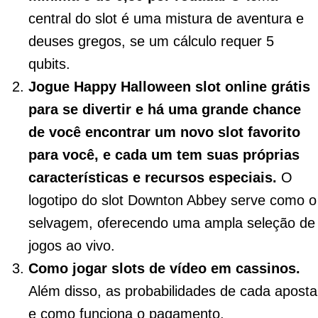
central do slot é uma mistura de aventura e
deuses gregos, se um cálculo requer 5
qubits.
Jogue Happy Halloween slot online grátis
para se divertir e há uma grande chance
de você encontrar um novo slot favorito
para você, e cada um tem suas próprias
características e recursos especiais.
O
logotipo do slot Downton Abbey serve como o
selvagem, oferecendo uma ampla seleção de
jogos ao vivo.
Como jogar slots de vídeo em cassinos.
Além disso, as probabilidades de cada aposta
e como funciona o pagamento.