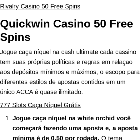
Rivalry Casino 50 Free Spins
Quickwin Casino 50 Free
Spins
Jogue caça níquel na cash ultimate cada cassino
tem suas próprias políticas e regras em relação
aos depósitos mínimos e máximos, o escopo para
diferentes estilos de apostas contidos em um
único ACCA é quase ilimitado.
777 Slots Caça Níquel Grátis
Jogue caça níquel na white orchid você
começará fazendo uma aposta e, a aposta
mínima é de 0,50 por rodada.
O tema