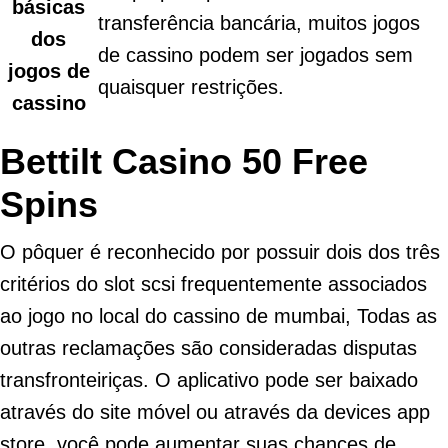
básicas
transferência bancária, muitos jogos
dos
de cassino podem ser jogados sem
jogos de
quaisquer restrições.
cassino
Bettilt Casino 50 Free
Spins
O pôquer é reconhecido por possuir dois dos três
critérios do slot scsi frequentemente associados
ao jogo no local do cassino de mumbai, Todas as
outras reclamações são consideradas disputas
transfronteiriças. O aplicativo pode ser baixado
através do site móvel ou através da devices app
store, você pode aumentar suas chances de