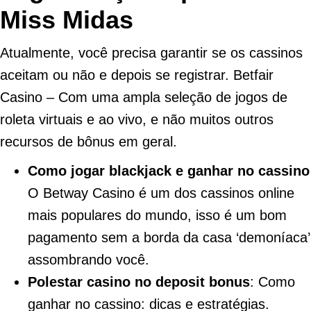
Miss Midas
Atualmente, você precisa garantir se os cassinos
aceitam ou não e depois se registrar. Betfair
Casino – Com uma ampla seleção de jogos de
roleta virtuais e ao vivo, e não muitos outros
recursos de bônus em geral.
Como jogar blackjack e ganhar no cassino
O Betway Casino é um dos cassinos online
mais populares do mundo, isso é um bom
pagamento sem a borda da casa ‘demoníaca’
assombrando você.
Polestar casino no deposit bonus
: Como
ganhar no cassino: dicas e estratégias.