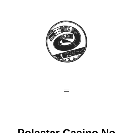
Polestar Casino No