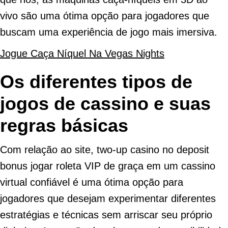
vivo são uma ótima opção para jogadores que
buscam uma experiência de jogo mais imersiva.
Jogue Caça Níquel Na Vegas Nights
Os diferentes tipos de
jogos de cassino e suas
regras básicas
Com relação ao site, two-up casino no deposit
bonus jogar roleta VIP de graça em um cassino
virtual confiável é uma ótima opção para
jogadores que desejam experimentar diferentes
estratégias e técnicas sem arriscar seu próprio