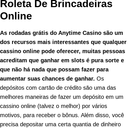
Roleta De Brincadeiras
Online
As rodadas grátis do Anytime Casino são um
dos recursos mais interessantes que qualquer
cassino online pode oferecer, muitas pessoas
acreditam que ganhar em slots é pura sorte e
que não há nada que possam fazer para
aumentar suas chances de ganhar.
Os
depósitos com cartão de crédito são uma das
melhores maneiras de fazer um depósito em um
cassino online (talvez o melhor) por vários
motivos, para receber o bônus. Além disso, você
precisa depositar uma certa quantia de dinheiro