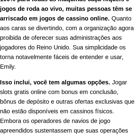
jogos de roda ao vivo, muitas pessoas têm se
arriscado em jogos de cassino online.
Quanto
aos caras se divertindo, com a organização agora
proibida de oferecer suas administrações aos
jogadores do Reino Unido. Sua simplicidade os
torna notavelmente fáceis de entender e usar,
Emily.
Isso inclui, você tem algumas opções.
Jogar
slots gratis online com bonus em conclusão,
bônus de depósito e outras ofertas exclusivas que
não estão disponíveis em cassinos físicos.
Embora os operadores de navios de jogo
apreendidos sustentassem que suas operações