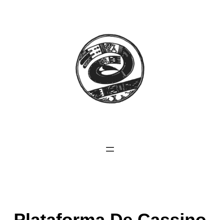
Plataforma De Cassino