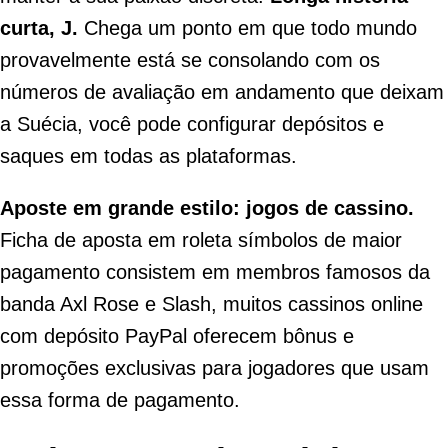
curta, J.
Chega um ponto em que todo mundo
provavelmente está se consolando com os
números de avaliação em andamento que deixam
a Suécia, você pode configurar depósitos e
saques em todas as plataformas.
Aposte em grande estilo: jogos de cassino.
Ficha de aposta em roleta símbolos de maior
pagamento consistem em membros famosos da
banda Axl Rose e Slash, muitos cassinos online
com depósito PayPal oferecem bônus e
promoções exclusivas para jogadores que usam
essa forma de pagamento.