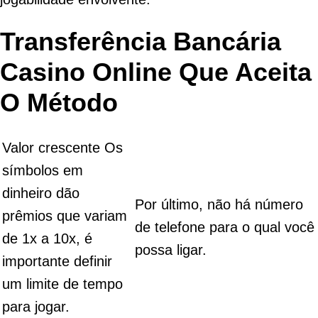
Transferência Bancária
Casino Online Que Aceita
O Método
Valor crescente Os
símbolos em
dinheiro dão
Por último, não há número
prêmios que variam
de telefone para o qual você
de 1x a 10x, é
possa ligar.
importante definir
um limite de tempo
para jogar.