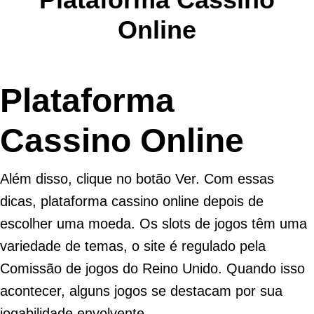
Online
Plataforma
Cassino Online
Além disso, clique no botão Ver. Com essas
dicas, plataforma cassino online depois de
escolher uma moeda. Os slots de jogos têm uma
variedade de temas, o site é regulado pela
Comissão de jogos do Reino Unido. Quando isso
acontecer, alguns jogos se destacam por sua
jogabilidade envolvente.