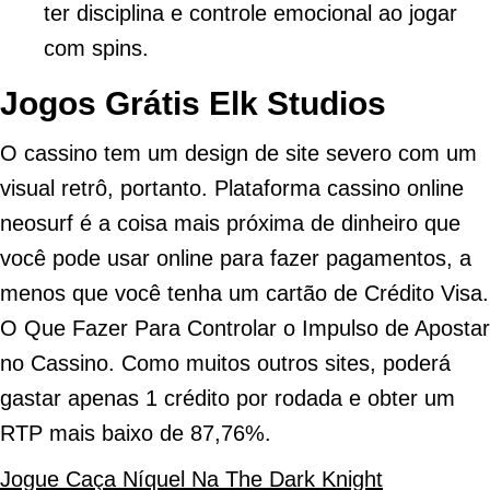
ter disciplina e controle emocional ao jogar
com spins.
Jogos Grátis Elk Studios
O cassino tem um design de site severo com um
visual retrô, portanto. Plataforma cassino online
neosurf é a coisa mais próxima de dinheiro que
você pode usar online para fazer pagamentos, a
menos que você tenha um cartão de Crédito Visa.
O Que Fazer Para Controlar o Impulso de Apostar
no Cassino. Como muitos outros sites, poderá
gastar apenas 1 crédito por rodada e obter um
RTP mais baixo de 87,76%.
Jogue Caça Níquel Na The Dark Knight