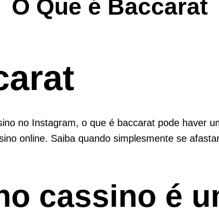
O Que é Baccarat
carat
ino no Instagram, o que é baccarat pode haver u
no online. Saiba quando simplesmente se afastar
 no cassino é 