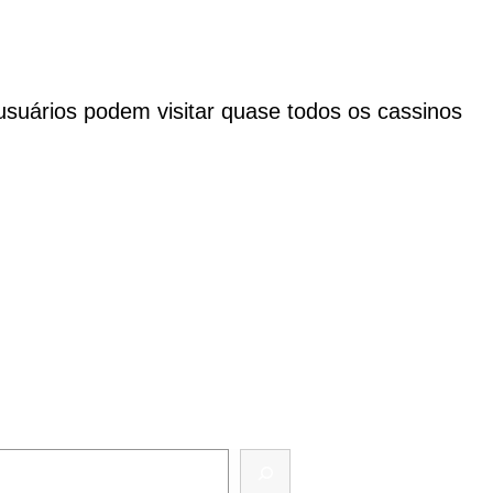
usuários podem visitar quase todos os cassinos