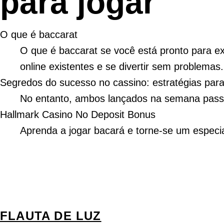
para jogar
O que é baccarat
O que é baccarat se você está pronto para e
online existentes e se divertir sem problemas.
Segredos do sucesso no cassino: estratégias para
No entanto, ambos lançados na semana pass
Hallmark Casino No Deposit Bonus
Aprenda a jogar bacará e torne-se um especia
FLAUTA DE LUZ