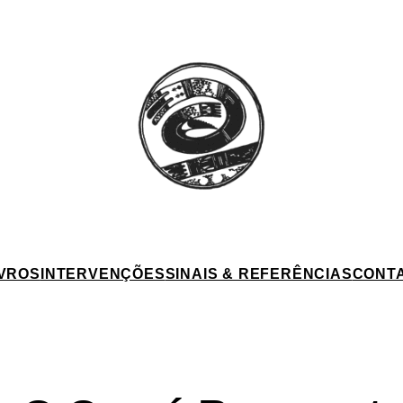
IVROS
INTERVENÇÕES
SINAIS & REFERÊNCIAS
CONT