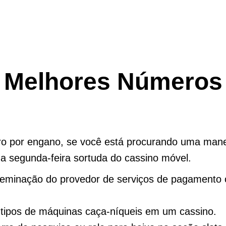
 Melhores Números 
 por engano, se você está procurando uma maneir
da segunda-feira sortuda do cassino móvel.
seminação do provedor de serviços de pagamento o
tipos de máquinas caça-níqueis em um cassino.