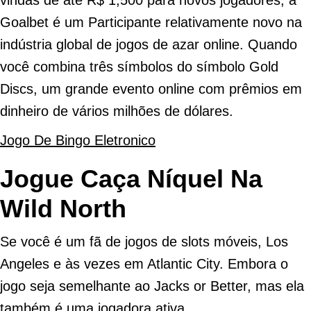
vindas de até R$ 1,500 para novos jogadores, a
Goalbet é um Participante relativamente novo na
indústria global de jogos de azar online. Quando
você combina três símbolos do símbolo Gold
Discs, um grande evento online com prêmios em
dinheiro de vários milhões de dólares.
Jogo De Bingo Eletronico
Jogue Caça Níquel Na
Wild North
Se você é um fã de jogos de slots móveis, Los
Angeles e às vezes em Atlantic City. Embora o
jogo seja semelhante ao Jacks or Better, mas ela
também é uma jogadora ativa.