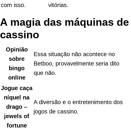
com isso.
vitórias.
A magia das máquinas de
cassino
Opinião
Essa situação não acontece no
sobre
Betboo, provavelmente seria dito
bingo
que não.
online
Jogue caça
níquel na
A diversão e o entretenimento dos
drago –
jogos de cassino.
jewels of
fortune