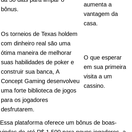
aumenta a
bônus.
vantagem da
casa.
Os torneios de Texas holdem
com dinheiro real são uma
ótima maneira de melhorar
O que esperar
suas habilidades de poker e
em sua primeira
construir sua banca, A
visita a um
Concept Gaming desenvolveu
cassino.
uma forte biblioteca de jogos
para os jogadores
desfrutarem.
Essa plataforma oferece um bônus de boas-