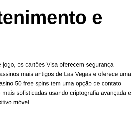
tenimento e
e jogo, os cartões Visa oferecem segurança
cassinos mais antigos de Las Vegas e oferece uma
asino 50 free spins tem uma opção de contato
s mais sofisticadas usando criptografia avançada e
itivo móvel.