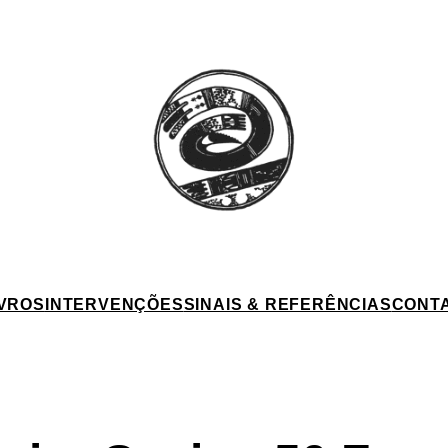
IVROS
INTERVENÇÕES
SINAIS & REFERÊNCIAS
CONT