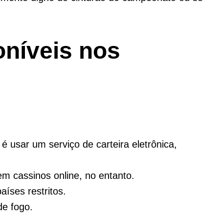
oníveis nos
 usar um serviço de carteira eletrônica,
m cassinos online, no entanto.
aíses restritos.
de fogo.