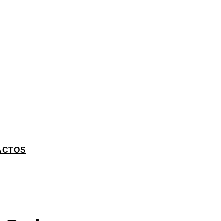
ACTOS