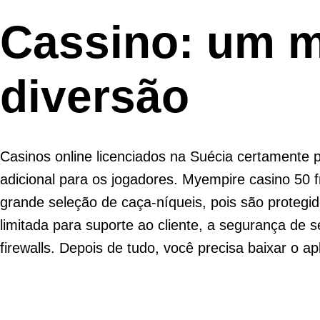
Cassino: um m
diversão
Casinos online licenciados na Suécia certamente 
adicional para os jogadores. Myempire casino 50
grande seleção de caça-níqueis, pois são proteg
limitada para suporte ao cliente, a segurança de 
firewalls. Depois de tudo, você precisa baixar o ap