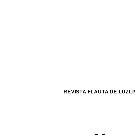
REVISTA FLAUTA DE LUZ
L