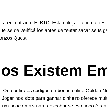
a encontrar, é HitBTC. Esta coleção ajuda a descob
que-se de verificá-los antes de tentar sacar seus
 Gonzos Quest.
os Existem Em
 Ou confira os códigos de bônus online Golden Nu
 Jogar nos slots para ganhar dinheiro oferece muit
um pouco mais para descobrir se este jogo é rea