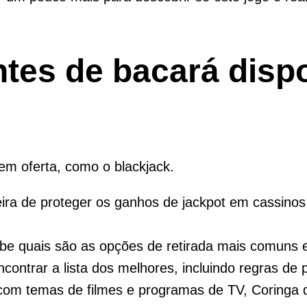
ntes de bacará disp
em oferta, como o blackjack.
ira de proteger os ganhos de jackpot em cassinos é
be quais são as opções de retirada mais comuns e
contrar a lista dos melhores, incluindo regras de p
 com temas de filmes e programas de TV, Coringa 