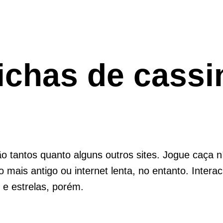
fichas de cass
 tantos quanto alguns outros sites. Jogue caça ní
o mais antigo ou internet lenta, no entanto. Inter
 e estrelas, porém.