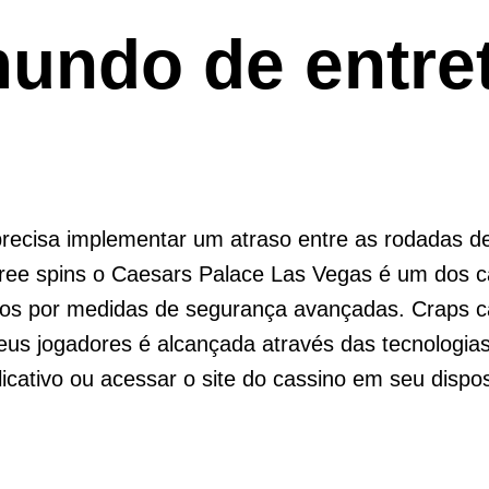
undo de entre
precisa implementar um atraso entre as rodadas d
 free spins o Caesars Palace Las Vegas é um dos 
idos por medidas de segurança avançadas. Craps c
seus jogadores é alcançada através das tecnologia
licativo ou acessar o site do cassino em seu dispos