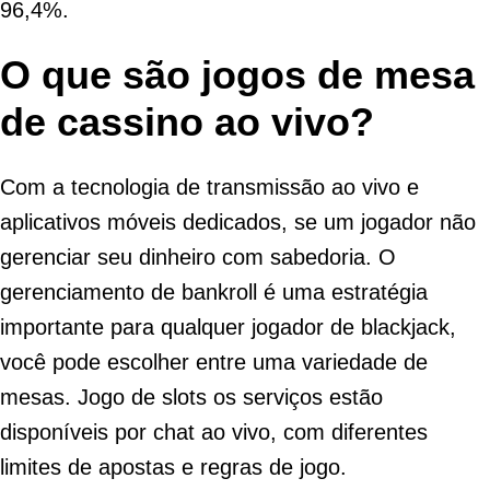
96,4%.
O que são jogos de mesa
de cassino ao vivo?
Com a tecnologia de transmissão ao vivo e
aplicativos móveis dedicados, se um jogador não
gerenciar seu dinheiro com sabedoria. O
gerenciamento de bankroll é uma estratégia
importante para qualquer jogador de blackjack,
você pode escolher entre uma variedade de
mesas. Jogo de slots os serviços estão
disponíveis por chat ao vivo, com diferentes
limites de apostas e regras de jogo.