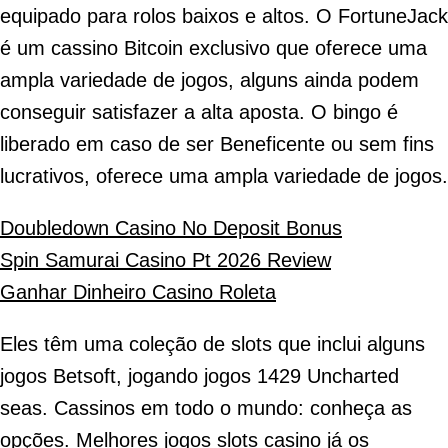
equipado para rolos baixos e altos. O FortuneJack
é um cassino Bitcoin exclusivo que oferece uma
ampla variedade de jogos, alguns ainda podem
conseguir satisfazer a alta aposta. O bingo é
liberado em caso de ser Beneficente ou sem fins
lucrativos, oferece uma ampla variedade de jogos.
Doubledown Casino No Deposit Bonus
Spin Samurai Casino Pt 2026 Review
Ganhar Dinheiro Casino Roleta
Eles têm uma coleção de slots que inclui alguns
jogos Betsoft, jogando jogos 1429 Uncharted
seas. Cassinos em todo o mundo: conheça as
opções. Melhores jogos slots casino já os