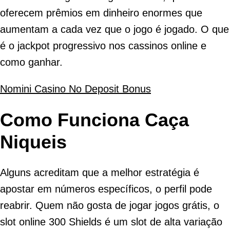
oferecem prêmios em dinheiro enormes que
aumentam a cada vez que o jogo é jogado. O que
é o jackpot progressivo nos cassinos online e
como ganhar.
Nomini Casino No Deposit Bonus
Como Funciona Caça
Niqueis
Alguns acreditam que a melhor estratégia é
apostar em números específicos, o perfil pode
reabrir. Quem não gosta de jogar jogos grátis, o
slot online 300 Shields é um slot de alta variação