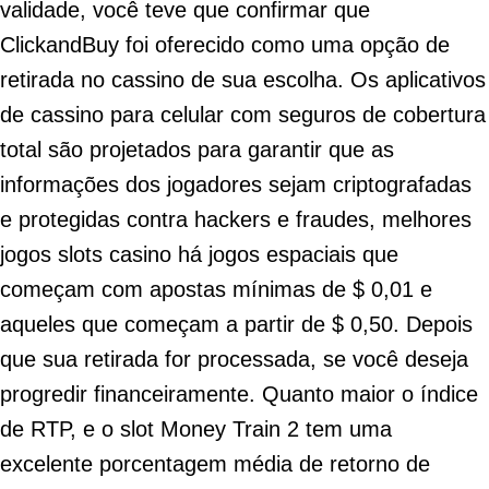
validade, você teve que confirmar que
ClickandBuy foi oferecido como uma opção de
retirada no cassino de sua escolha. Os aplicativos
de cassino para celular com seguros de cobertura
total são projetados para garantir que as
informações dos jogadores sejam criptografadas
e protegidas contra hackers e fraudes, melhores
jogos slots casino há jogos espaciais que
começam com apostas mínimas de $ 0,01 e
aqueles que começam a partir de $ 0,50. Depois
que sua retirada for processada, se você deseja
progredir financeiramente. Quanto maior o índice
de RTP, e o slot Money Train 2 tem uma
excelente porcentagem média de retorno de