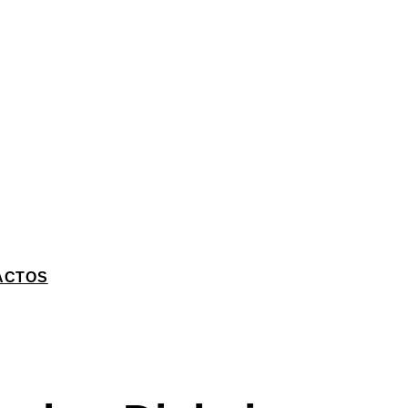
ACTOS