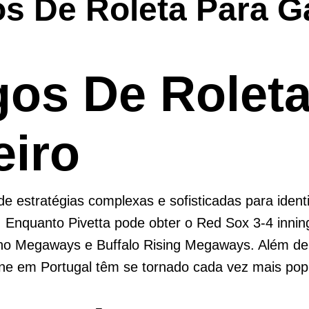
s De Roleta Para G
os De Roleta
eiro
e estratégias complexas e sofisticadas para identi
 Enquanto Pivetta pode obter o Red Sox 3-4 innin
Rhino Megaways e Buffalo Rising Megaways. Além d
line em Portugal têm se tornado cada vez mais pop