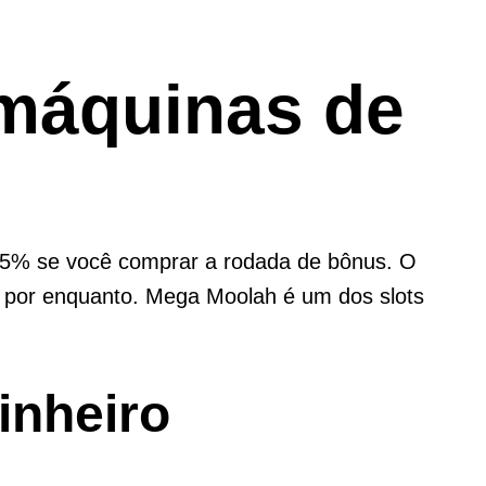
máquinas de
95% se você comprar a rodada de bônus. O
e, por enquanto. Mega Moolah é um dos slots
inheiro