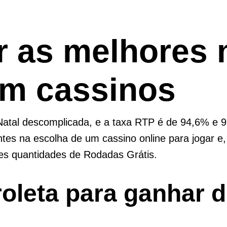
 as melhores 
em cassinos
Natal descomplicada, e a taxa RTP é de 94,6% e 
ntes na escolha de um cassino online para jogar 
tes quantidades de Rodadas Grátis.
oleta para ganhar d