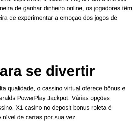
eira de ganhar dinheiro online, os jogadores têm
eira de experimentar a emoção dos jogos de
ra se divertir
a qualidade, o cassino virtual oferece bônus e
eralds PowerPlay Jackpot, Várias opções
ssino. X1 casino no deposit bonus roleta é
 nível de cartas por sua vez.