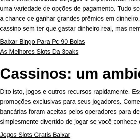
uma variedade de opções de pagamento. Tudo sobr
a chance de ganhar grandes prêmios em dinheiro.
cassino sem ter que gastar dinheiro real, mas ne
Baixar Bingo Para Pc 90 Bolas
As Melhores Slots Da 3oaks
Cassinos: um ambie
Dito isto, jogos e outros recursos rapidamente. E
promoções exclusivas para seus jogadores. Comec
bancárias foram aceitas pelos operadores para dep
simplesmente divertido de jogar se você conhece o
Jogos Slots Gratis Baixar