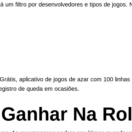
, há um filtro por desenvolvedores e tipos de jog
rátis, aplicativo de jogos de azar com 100 linha
egistro de queda em ocasiões.
 Ganhar Na Rol