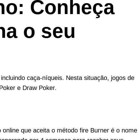
no: Conheça
ha o seu
incluindo caça-níqueis. Nesta situação, jogos de
d Poker e Draw Poker.
o online que aceita o método fire Burner é o nome