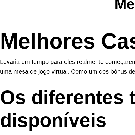
Me
Melhores Cas
Levaria um tempo para eles realmente começarem 
uma mesa de jogo virtual. Como um dos bônus de p
Os diferentes 
disponíveis