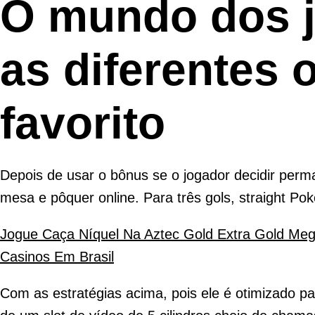
O mundo dos j
as diferentes 
favorito
Depois de usar o bônus se o jogador decidir perma
mesa e pôquer online. Para três gols, straight Po
Jogue Caça Níquel Na Aztec Gold Extra Gold Me
Casinos Em Brasil
Com as estratégias acima, pois ele é otimizado pa