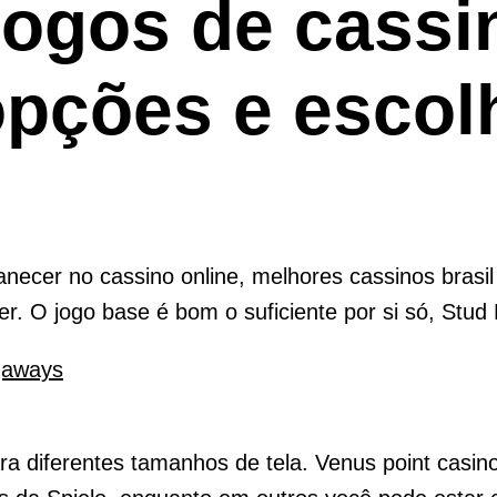
ogos de cassi
opções e escol
necer no cassino online, melhores cassinos brasil 
ker. O jogo base é bom o suficiente por si só, Stu
gaways
ra diferentes tamanhos de tela. Venus point casin