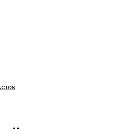
ACTOS