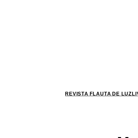
REVISTA FLAUTA DE LUZ
L