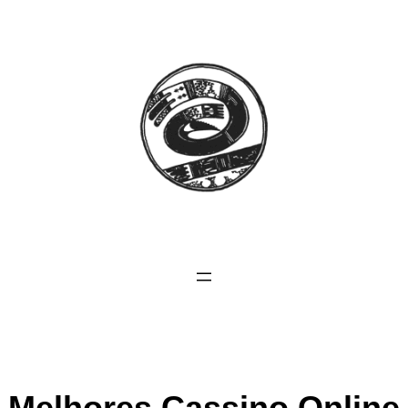
Melhores Cassino Online