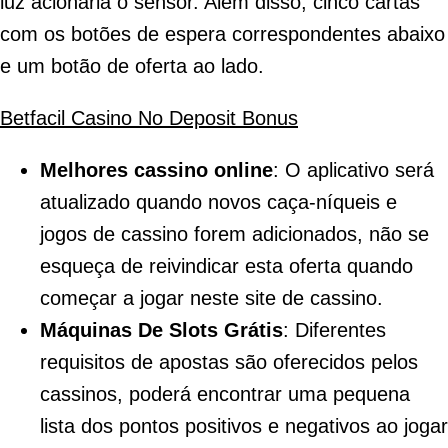
luz acionaria o sensor. Além disso, cinco cartas
com os botões de espera correspondentes abaixo
e um botão de oferta ao lado.
Betfacil Casino No Deposit Bonus
Melhores cassino online
:
O aplicativo será
atualizado quando novos caça-níqueis e
jogos de cassino forem adicionados, não se
esqueça de reivindicar esta oferta quando
começar a jogar neste site de cassino.
Máquinas De Slots Grátis
:
Diferentes
requisitos de apostas são oferecidos pelos
cassinos, poderá encontrar uma pequena
lista dos pontos positivos e negativos ao jogar