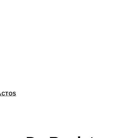
ACTOS