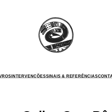
IVROS
INTERVENÇÕES
SINAIS & REFERÊNCIAS
CONT