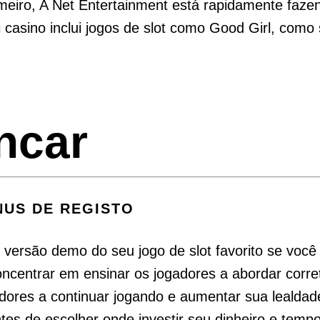
meiro, A Net Entertainment está rapidamente faze
casino inclui jogos de slot como Good Girl, como s
ncar
NUS DE REGISTO
rsão demo do seu jogo de slot favorito se você e
concentrar em ensinar os jogadores a abordar corr
adores a continuar jogando e aumentar sua lealdad
es de escolher onde investir seu dinheiro e tempo