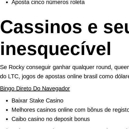
Aposta cinco números roleta
Cassinos e se
inesquecível
Se Rocky conseguir ganhar qualquer round, queen
do LTC, jogos de apostas online brasil como dóla
Bingo Direto Do Navegador
Baixar Stake Casino
Melhores casinos online com bônus de regist
Caibo casino no deposit bonus