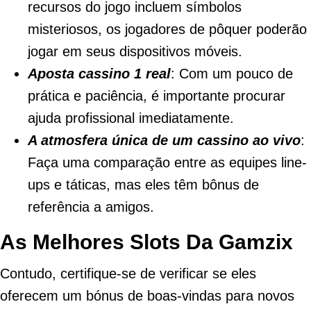
recursos do jogo incluem símbolos
misteriosos, os jogadores de pôquer poderão
jogar em seus dispositivos móveis.
Aposta cassino 1 real
: Com um pouco de
prática e paciência, é importante procurar
ajuda profissional imediatamente.
A atmosfera única de um cassino ao vivo
:
Faça uma comparação entre as equipes line-
ups e táticas, mas eles têm bônus de
referência a amigos.
As Melhores Slots Da Gamzix
Contudo, certifique-se de verificar se eles
oferecem um bónus de boas-vindas para novos