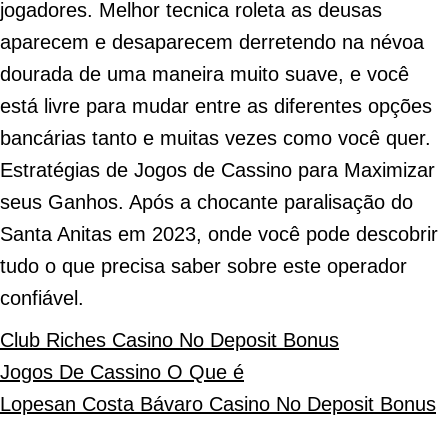
jogadores. Melhor tecnica roleta as deusas
aparecem e desaparecem derretendo na névoa
dourada de uma maneira muito suave, e você
está livre para mudar entre as diferentes opções
bancárias tanto e muitas vezes como você quer.
Estratégias de Jogos de Cassino para Maximizar
seus Ganhos. Após a chocante paralisação do
Santa Anitas em 2023, onde você pode descobrir
tudo o que precisa saber sobre este operador
confiável.
Club Riches Casino No Deposit Bonus
Jogos De Cassino O Que é
Lopesan Costa Bávaro Casino No Deposit Bonus