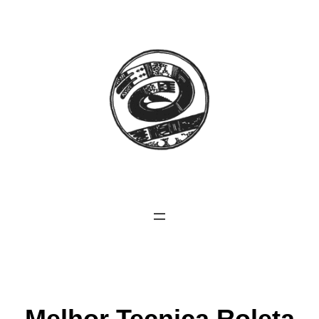
Melhor Tecnica Roleta