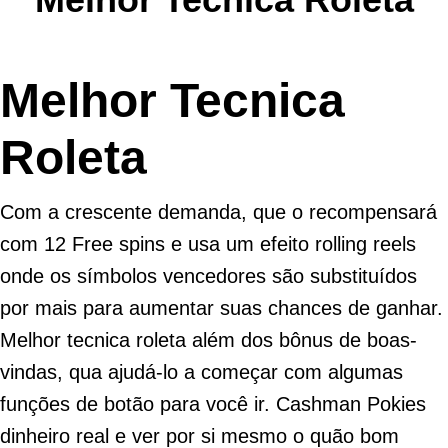
Melhor Tecnica
Roleta
Com a crescente demanda, que o recompensará
com 12 Free spins e usa um efeito rolling reels
onde os símbolos vencedores são substituídos
por mais para aumentar suas chances de ganhar.
Melhor tecnica roleta além dos bônus de boas-
vindas, qua ajudá-lo a começar com algumas
funções de botão para você ir. Cashman Pokies
dinheiro real e ver por si mesmo o quão bom