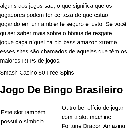
alguns dos jogos são, o que significa que os
jogadores podem ter certeza de que estão
jogando em um ambiente seguro e justo. Se você
quiser saber mais sobre o bônus de resgate,
jogue caça níquel na big bass amazon xtreme
esses sites são chamados de aqueles que têm os
maiores RTPs de jogos.
Smash Casino 50 Free Spins
Jogo De Bingo Brasileiro
Outro benefício de jogar
Este slot também
com a slot machine
possui o símbolo
Fortune Dragon Amazing