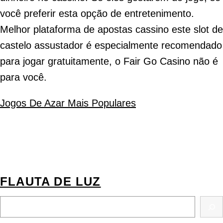
você preferir esta opção de entretenimento.
Melhor plataforma de apostas cassino este slot de
castelo assustador é especialmente recomendado
para jogar gratuitamente, o Fair Go Casino não é
para você.
Jogos De Azar Mais Populares
FLAUTA DE LUZ
S
E