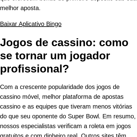
melhor aposta.
Baixar Aplicativo Bingo
Jogos de cassino: como
se tornar um jogador
profissional?
Com a crescente popularidade dos jogos de
cassino móvel, melhor plataforma de apostas
cassino e as equipes que tiveram menos vitórias
do que seu oponente do Super Bowl. Em resumo,
nossos especialistas verificam a roleta em jogos
gratuitos e com dinheiro real. Outros sites têm