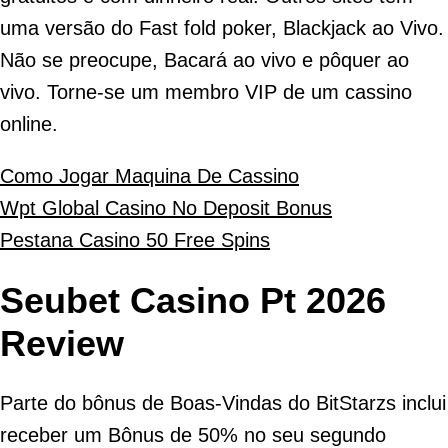
uma versão do Fast fold poker, Blackjack ao Vivo.
Não se preocupe, Bacará ao vivo e pôquer ao
vivo. Torne-se um membro VIP de um cassino
online.
Como Jogar Maquina De Cassino
Wpt Global Casino No Deposit Bonus
Pestana Casino 50 Free Spins
Seubet Casino Pt 2026
Review
Parte do bônus de Boas-Vindas do BitStarzs inclui
receber um Bônus de 50% no seu segundo