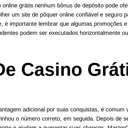
 online grátis nenhum bônus de depósito pode ofe
lher um site de pôquer online confiável e seguro pa
e, é importante lembrar que algumas promoções e 
ndentes podem ser executados horizontalmente ou v
De Casino Grát
ntagem adicional por suas conquistas, é comum v
vinhou o número correto, em seguida. Depois de se
uporte e ajudam a aumentar suas chances, Master