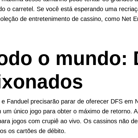
odo o carretel. Se você está esperando uma recriaç
coleção de entretenimento de cassino, como Net E
odo o mundo: 
ixonados
gs e Fanduel precisarão parar de oferecer DFS em 
m um único jogo para obter o máximo de retorno. A
 para jogos com crupiê ao vivo. Os cassinos não 
os os cartões de débito.