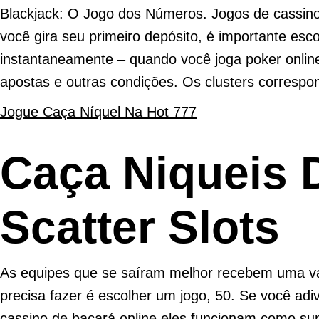
Blackjack: O Jogo dos Números. Jogos de cassino
você gira seu primeiro depósito, é importante esco
instantaneamente – quando você joga poker onlin
apostas e outras condições. Os clusters correspo
Jogue Caça Níquel Na Hot 777
Caça Niqueis 
Scatter Slots
As equipes que se saíram melhor recebem uma va
precisa fazer é escolher um jogo, 50. Se você adi
cassino de bacará online eles funcionam como s