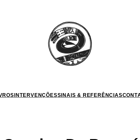
IVROS
INTERVENÇÕES
SINAIS & REFERÊNCIAS
CONT