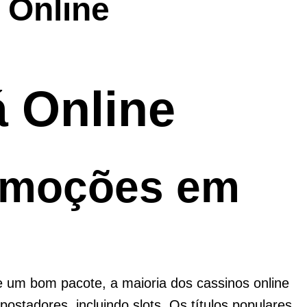
 Online
 Online
romoções em
 um bom pacote, a maioria dos cassinos online
tadores, incluindo slots. Os títulos populares