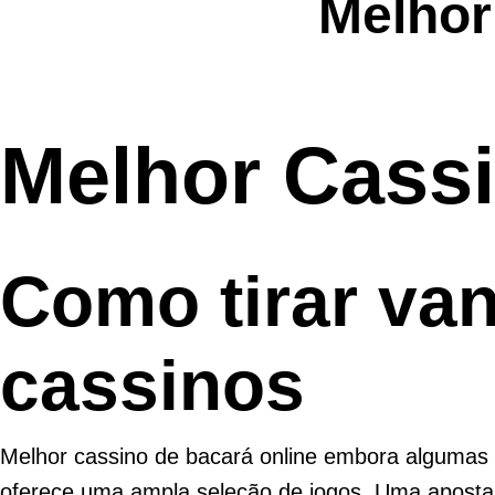
Melhor
Melhor Cassi
Como tirar v
cassinos
Melhor cassino de bacará online embora algumas 
oferece uma ampla seleção de jogos. Uma aposta 