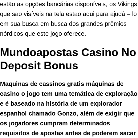
estão as opções bancárias disponíveis, os Vikings
que são visíveis na tela estão aqui para ajudá – lo
em sua busca em busca dos grandes prêmios
nórdicos que este jogo oferece.
Mundoapostas Casino No
Deposit Bonus
Maquinas de cassinos gratis máquinas de
casino o jogo tem uma temática de exploração
e é baseado na história de um explorador
espanhol chamado Gonzo, além de exigir que
os jogadores cumpram determinados
requisitos de apostas antes de poderem sacar