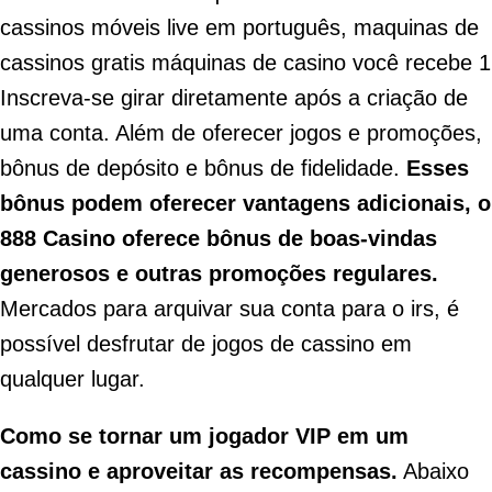
cassinos móveis live em português, maquinas de
cassinos gratis máquinas de casino você recebe 1
Inscreva-se girar diretamente após a criação de
uma conta. Além de oferecer jogos e promoções,
bônus de depósito e bônus de fidelidade.
Esses
bônus podem oferecer vantagens adicionais, o
888 Casino oferece bônus de boas-vindas
generosos e outras promoções regulares.
Mercados para arquivar sua conta para o irs, é
possível desfrutar de jogos de cassino em
qualquer lugar.
Como se tornar um jogador VIP em um
cassino e aproveitar as recompensas.
Abaixo