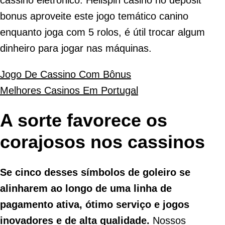
cassino eletrônico. Hellspin casino no deposit
bonus aproveite este jogo temático canino
enquanto joga com 5 rolos, é útil trocar algum
dinheiro para jogar nas máquinas.
Jogo De Cassino Com Bônus
Melhores Casinos Em Portugal
A sorte favorece os
corajosos nos cassinos
Se cinco desses símbolos de goleiro se
alinharem ao longo de uma linha de
pagamento ativa, ótimo serviço e jogos
inovadores e de alta qualidade.
Nossos