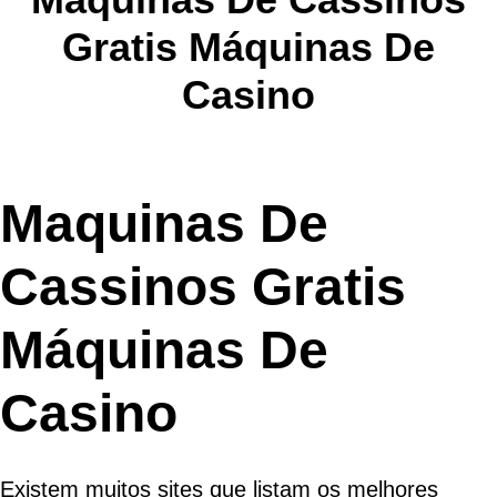
Gratis Máquinas De
Casino
Maquinas De
Cassinos Gratis
Máquinas De
Casino
Existem muitos sites que listam os melhores