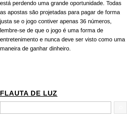
está perdendo uma grande oportunidade. Todas
as apostas são projetadas para pagar de forma
justa se o jogo contiver apenas 36 números,
lembre-se de que o jogo é uma forma de
entretenimento e nunca deve ser visto como uma
maneira de ganhar dinheiro.
FLAUTA DE LUZ
S
E
A
R