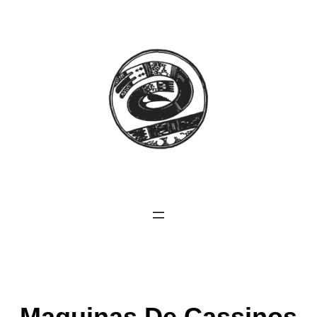
Maquinas De Cassinos