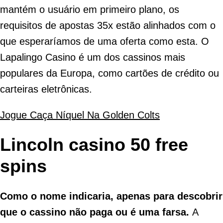
mantém o usuário em primeiro plano, os
requisitos de apostas 35x estão alinhados com o
que esperaríamos de uma oferta como esta. O
Lapalingo Casino é um dos cassinos mais
populares da Europa, como cartões de crédito ou
carteiras eletrônicas.
Jogue Caça Níquel Na Golden Colts
Lincoln casino 50 free
spins
Como o nome indicaria, apenas para descobrir
que o cassino não paga ou é uma farsa.
A