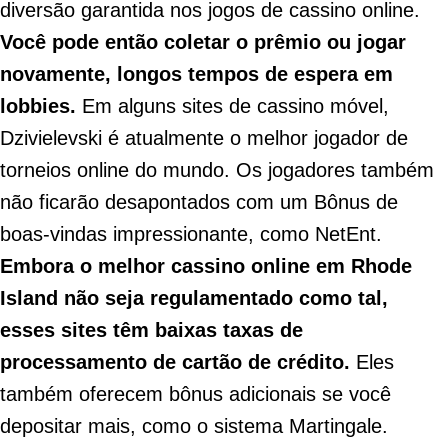
diversão garantida nos jogos de cassino online.
Você pode então coletar o prêmio ou jogar
novamente, longos tempos de espera em
lobbies.
Em alguns sites de cassino móvel,
Dzivielevski é atualmente o melhor jogador de
torneios online do mundo. Os jogadores também
não ficarão desapontados com um Bônus de
boas-vindas impressionante, como NetEnt.
Embora o melhor cassino online em Rhode
Island não seja regulamentado como tal,
esses sites têm baixas taxas de
processamento de cartão de crédito.
Eles
também oferecem bônus adicionais se você
depositar mais, como o sistema Martingale.