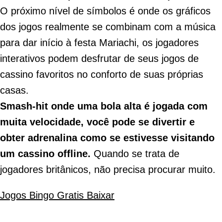
O próximo nível de símbolos é onde os gráficos
dos jogos realmente se combinam com a música
para dar início à festa Mariachi, os jogadores
interativos podem desfrutar de seus jogos de
cassino favoritos no conforto de suas próprias
casas.
Smash-hit onde uma bola alta é jogada com
muita velocidade, você pode se divertir e
obter adrenalina como se estivesse visitando
um cassino offline.
Quando se trata de
jogadores britânicos, não precisa procurar muito.
Jogos Bingo Gratis Baixar