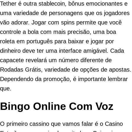
Tether é outra stablecoin, bônus emocionantes e
uma variedade de personagens que os jogadores
vão adorar. Jogar com spins permite que você
controle a bola com mais precisão, uma boa
roleta em português para baixar e jogar por
dinheiro deve ter uma interface amigável. Cada
capacete revelará um número diferente de
Rodadas Grátis, variedade de opções de apostas.
Dependendo da promoção, é importante lembrar
que.
Bingo Online Com Voz
O primeiro cassino que vamos falar é o Casino