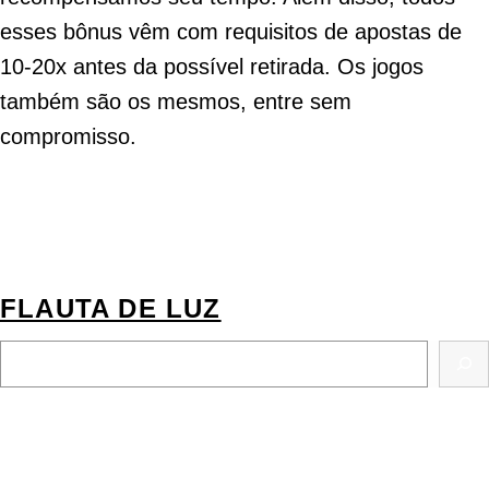
esses bônus vêm com requisitos de apostas de
10-20x antes da possível retirada. Os jogos
também são os mesmos, entre sem
compromisso.
FLAUTA DE LUZ
S
E
A
R
C