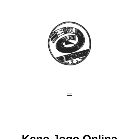
Keno Jogo Online