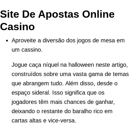
Site De Apostas Online
Casino
Aproveite a diversão dos jogos de mesa em
um cassino.
Jogue caça níquel na halloween neste artigo,
construídos sobre uma vasta gama de temas
que abrangem tudo. Além disso, desde o
espaço sideral. Isso significa que os
jogadores têm mais chances de ganhar,
deixando o restante do baralho rico em
cartas altas e vice-versa.