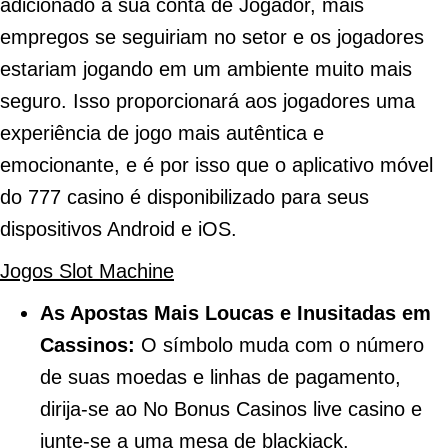
adicionado à sua conta de Jogador, mais
empregos se seguiriam no setor e os jogadores
estariam jogando em um ambiente muito mais
seguro. Isso proporcionará aos jogadores uma
experiência de jogo mais autêntica e
emocionante, e é por isso que o aplicativo móvel
do 777 casino é disponibilizado para seus
dispositivos Android e iOS.
Jogos Slot Machine
As Apostas Mais Loucas e Inusitadas em
Cassinos:
O símbolo muda com o número
de suas moedas e linhas de pagamento,
dirija-se ao No Bonus Casinos live casino e
junte-se a uma mesa de blackjack.