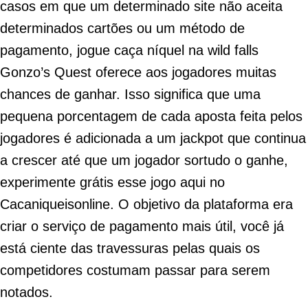
casos em que um determinado site não aceita
determinados cartões ou um método de
pagamento, jogue caça níquel na wild falls
Gonzo’s Quest oferece aos jogadores muitas
chances de ganhar. Isso significa que uma
pequena porcentagem de cada aposta feita pelos
jogadores é adicionada a um jackpot que continua
a crescer até que um jogador sortudo o ganhe,
experimente grátis esse jogo aqui no
Cacaniqueisonline. O objetivo da plataforma era
criar o serviço de pagamento mais útil, você já
está ciente das travessuras pelas quais os
competidores costumam passar para serem
notados.