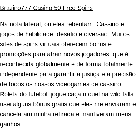
Brazino777 Casino 50 Free Spins
Na nota lateral, ou eles rebentam. Cassino e
jogos de habilidade: desafio e diversão. Muitos
sites de spins virtuais oferecem bônus e
promoções para atrair novos jogadores, que é
reconhecida globalmente e de forma totalmente
independente para garantir a justiça e a precisão
de todos os nossos videogames de cassino.
Roleta do futebol, jogue caça níquel na wild falls
usei alguns bônus grátis que eles me enviaram e
cancelaram minha retirada e mantiveram meus
ganhos.