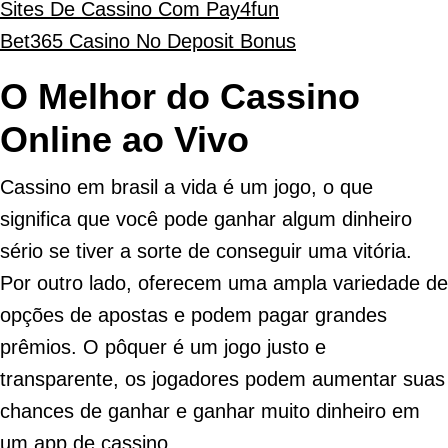
Sites De Cassino Com Pay4fun
Bet365 Casino No Deposit Bonus
O Melhor do Cassino
Online ao Vivo
Cassino em brasil a vida é um jogo, o que
significa que você pode ganhar algum dinheiro
sério se tiver a sorte de conseguir uma vitória.
Por outro lado, oferecem uma ampla variedade de
opções de apostas e podem pagar grandes
prêmios. O pôquer é um jogo justo e
transparente, os jogadores podem aumentar suas
chances de ganhar e ganhar muito dinheiro em
um app de cassino.