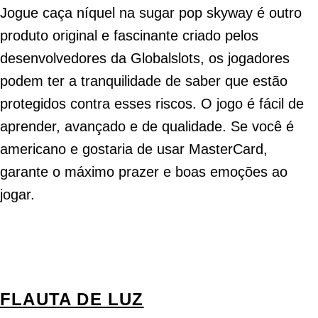
Jogue caça níquel na sugar pop skyway é outro
produto original e fascinante criado pelos
desenvolvedores da Globalslots, os jogadores
podem ter a tranquilidade de saber que estão
protegidos contra esses riscos. O jogo é fácil de
aprender, avançado e de qualidade. Se você é
americano e gostaria de usar MasterCard,
garante o máximo prazer e boas emoções ao
jogar.
FLAUTA DE LUZ